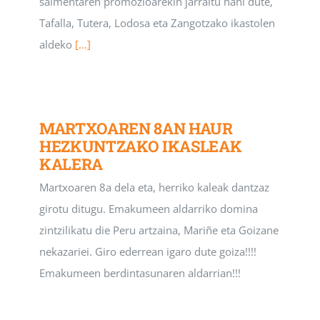
salmentaren promozioarekin jarraitu nahi dute,
Tafalla, Tutera, Lodosa eta Zangotzako ikastolen
aldeko
[...]
MARTXOAREN 8AN HAUR
HEZKUNTZAKO IKASLEAK
KALERA
Martxoaren 8a dela eta, herriko kaleak dantzaz
girotu ditugu. Emakumeen aldarriko domina
zintzilikatu die Peru artzaina, Mariñe eta Goizane
nekazariei. Giro ederrean igaro dute goiza!!!!
Emakumeen berdintasunaren aldarrian!!!