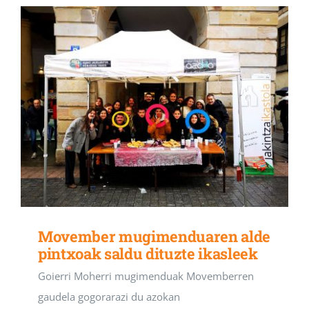
Movember mugimenduaren alde
pintxoak saldu dituzte ikasleek
Goierri Moherri mugimenduak Movemberren
gaudela gogorarazi du azokan