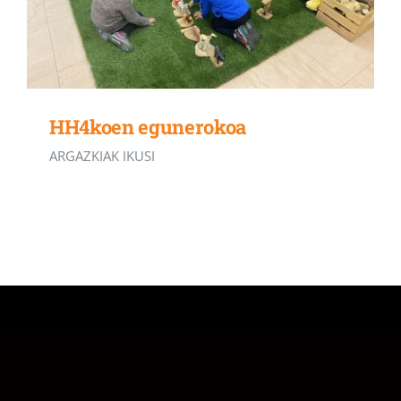
HH4koen egunerokoa
ARGAZKIAK IKUSI