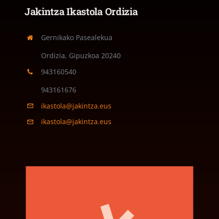
Jakintza Ikastola Ordizia
Gernikako Pasealekua
Ordizia, Gipuzkoa
20240
943160540
943161676
ikastola@jakintza.eus
ikastola@jakintza.eus