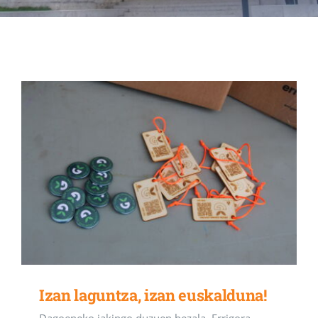
Albisteak
INIKA
AGENDA 2030
Izan laguntza, izan euskalduna!
Dagoeneko jakingo duzuen bezala, Errigora