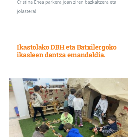
Cristina Enea parkera joan ziren bazkaltzera eta
jolastera!
Ikastolako DBH eta Batxilergoko
ikasleen dantza emandaldia.