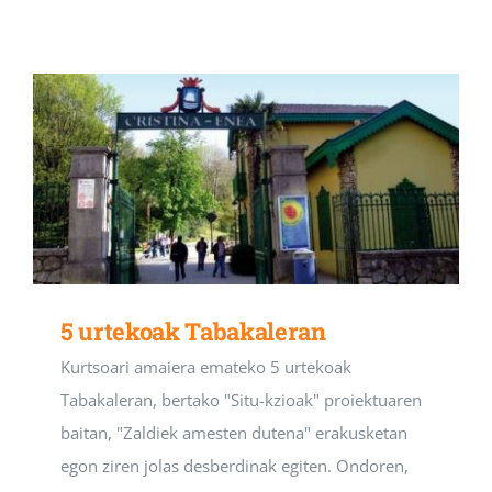
5 urtekoak Tabakaleran
Kurtsoari amaiera emateko 5 urtekoak
Tabakaleran, bertako "Situ-kzioak" proiektuaren
baitan, "Zaldiek amesten dutena" erakusketan
egon ziren jolas desberdinak egiten. Ondoren,