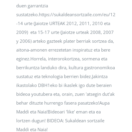
duen garrantzia
sustatzeko.https://sukaldeansortzaile.com/eu/12
-14 urte (Jaiotze URTEAK 2012, 2011, 2010 eta
2009) eta 15-17 urte (Jaiotze urteak 2008, 2007
y 2006) arteko gazteek plater berriak sortzea da,
aitona-amonen errezetetan inspiratuz eta bere
eginez.Horrela, interorokortzea, sormena eta
berrikuntza landuko dira, kultura gastronomikoa
sustatuz eta teknologia berrien bidez.Jakintza
ikastolako DBH1eko bi ikaslek igo dute beraien
bideoa youtubera eta, orain, zuen 'atsegin dut'ak
behar dituzte hurrengo fasera pasatzeko!Aupa
Maddi eta Naia!Bideoari 'like' eman eta ea
lortzen dugun! BIDEOA: Sukaldean sortzaile
Maddi eta Naia!