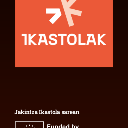
Jakintza Ikastola sarean