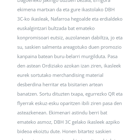
ekimena martxan da eta gure ikastolako DBH
3C-ko ikasleak, Nafarroa hegoalde eta erdialdeko
euskalgintzari bultzada bat emateko
konpromisoari eutsiz, auzolanean dabiltza, jo eta
su, saskien salmenta areagotuko duen promozio
kanpaina batean buru-belarri murgilduta. Pasa
den astean Ordiziako azokan izan ziren, ikasleek
eurek sortutako merchandising material
desberdina herritar eta bisitarien artean
banatzen. Sortu dituzten txapa, egurrezko QR eta
flyerrak eskuz-esku oparitzen ibili ziren pasa den
asteazkenean. Ekimenari astindu berri bat
emateko asmoz, DBH 3C gelako ikasleek azpiko
bideoa ekoiztu dute. Honen bitartez saskien