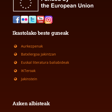
Ikastolako beste guneak
Aurkezpenak
Batxilergoa Jakintzan
Euskal literatura baliabideak
IKTeroak
Jakinstein
Azken albisteak