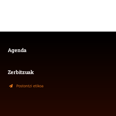
Agenda
Zerbitzuak
Postontzi etikoa