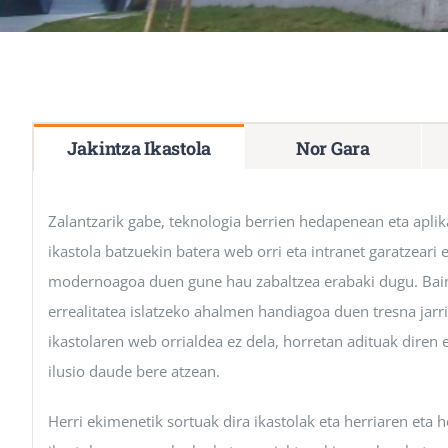
Jakintza Ikastola
Nor Gara
Zalantzarik gabe, teknologia berrien hedapenean eta aplik
ikastola batzuekin batera web orri eta intranet garatzeari
modernoagoa duen gune hau zabaltzea erabaki dugu. Baina 
errealitatea islatzeko ahalmen handiagoa duen tresna jarr
ikastolaren web orrialdea ez dela, horretan adituak diren
ilusio daude bere atzean.
Herri ekimenetik sortuak dira ikastolak eta herriaren eta 