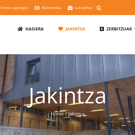
Urteko egutegia
Multimedia
Lan poltsa
HASIERA
JAKINTZA
ZERBITZUAK
Jakintza
Home
Jakintza