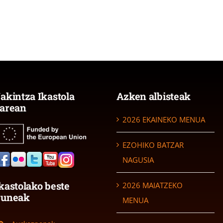
akintza Ikastola
Azken albisteak
arean
2026 EKAINEKO MENUA
EZOHIKO BATZAR
NAGUSIA
kastolako beste
2026 MAIATZEKO
guneak
MENUA