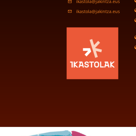
ikastola@jakintza.eus
ikastola@jakintza.eus