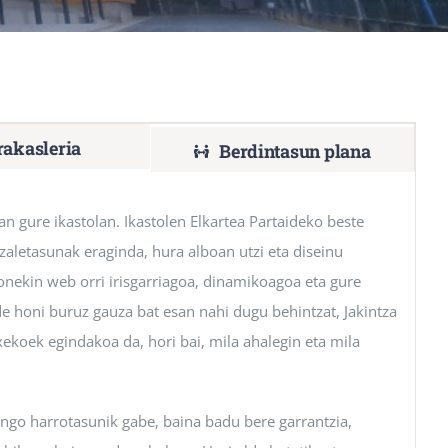
rakasleria
Berdintasun plana
n gure ikastolan. Ikastolen Elkartea Partaideko beste
 zaletasunak eraginda, hura alboan utzi eta diseinu
nekin web orri irisgarriagoa, dinamikoagoa eta gure
de honi buruz gauza bat esan nahi dugu behintzat, Jakintza
xekoek egindakoa da, hori bai, mila ahalegin eta mila
nongo harrotasunik gabe, baina badu bere garrantzia,