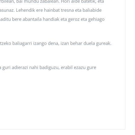
rbilean, bai mundu zabalean. Hori alde batetik, eta
asunaz. Lehendik ere hainbat tresna eta baliabide
baditu bere abantaila handiak eta geroz eta gehiago
atzeko baliagarri izango dena, izan behar duela gureak.
guri adierazi nahi badiguzu, erabil ezazu gure