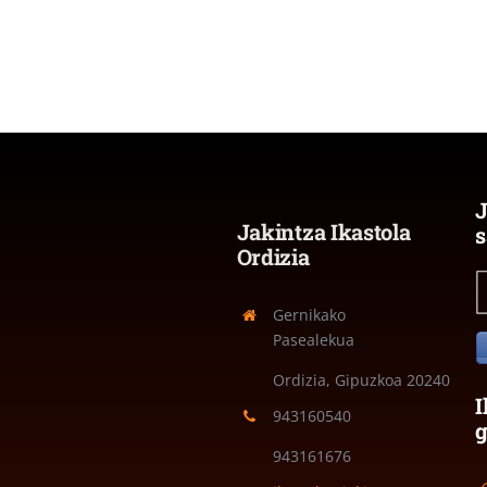
J
Jakintza Ikastola
s
Ordizia
Gernikako
Pasealekua
Ordizia, Gipuzkoa
20240
I
943160540
943161676