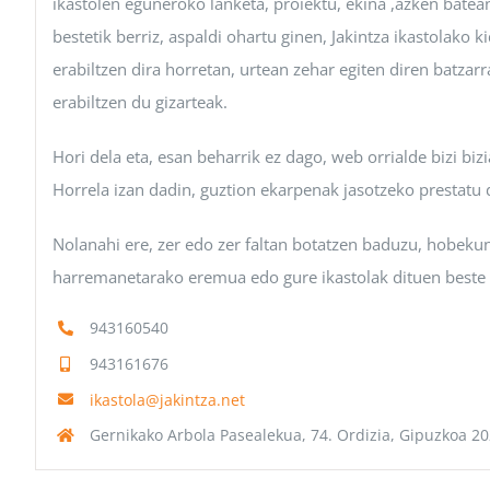
ikastolen eguneroko lanketa, proiektu, ekina ,azken batean,
bestetik berriz, aspaldi ohartu ginen, Jakintza ikastolako
erabiltzen dira horretan, urtean zehar egiten diren batzar
erabiltzen du gizarteak.
Hori dela eta, esan beharrik ez dago, web orrialde bizi bi
Horrela izan dadin, guztion ekarpenak jasotzeko prestatu 
Nolanahi ere, zer edo zer faltan botatzen baduzu, hobeku
harremanetarako eremua edo gure ikastolak dituen beste b
943160540
943161676
ikastola@jakintza.net
Gernikako Arbola Pasealekua, 74.
Ordizia, Gipuzkoa
20