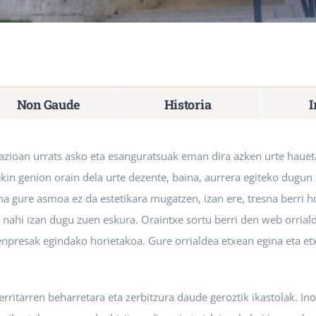
Non Gaude
Historia
I
azioan urrats asko eta esanguratsuak eman dira azken urte haueta
 ekin genion orain dela urte dezente, baina, aurrera egiteko dugun
gure asmoa ez da estetikara mugatzen, izan ere, tresna berri ho
i nahi izan dugu zuen eskura. Oraintxe sortu berri den web orrial
 enpresak egindako horietakoa. Gure orrialdea etxean egina eta et
herritarren beharretara eta zerbitzura daude geroztik ikastolak. I