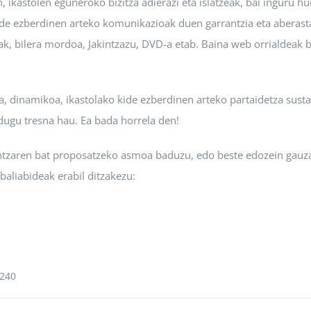
 ikastolen eguneroko bizitza adierazi eta islatzeak, bai inguru hu
 kide ezberdinen arteko komunikazioak duen garrantzia eta aberast
rak, bilera mordoa, Jakintzazu, DVD-a etab. Baina web orrialdeak 
zia, dinamikoa, ikastolako kide ezberdinen arteko partaidetza sust
dugu tresna hau. Ea bada horrela den!
ntzaren bat proposatzeko asmoa baduzu, edo beste edozein gauza 
aliabideak erabil ditzakezu:
240