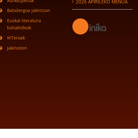
Aurkezpenak
2026 APIRILEKO MENUA
Batxilergoa Jakintzan
Euskal literatura
baliabideak
IKTeroak
Jakinstein