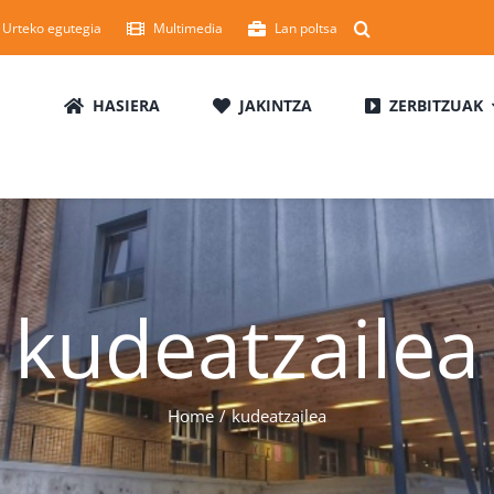
Urteko egutegia
Multimedia
Lan poltsa
HASIERA
JAKINTZA
ZERBITZUAK
kudeatzailea
Home
kudeatzailea