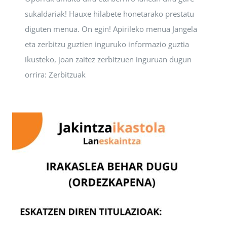
sukaldariak! Hauxe hilabete honetarako prestatu
diguten menua. On egin! Apirileko menua Jangela
eta zerbitzu guztien inguruko informazio guztia
ikusteko, joan zaitez zerbitzuen inguruan dugun
orrira: Zerbitzuak