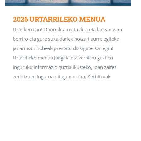
2026 URTARRILEKO MENUA
Urte berri on! Oporrak amaitu dira eta lanean gara
berriro eta gure sukaldariek hotzari aurre egiteko
janari ezin hobeak prestatu dizkigute! On egin!
Urtarrileko menua Jangela eta zerbitzu guztien
inguruko informazio guztia ikusteko, joan zaitez
zerbitzuen inguruan dugun orrira: Zerbitzuak