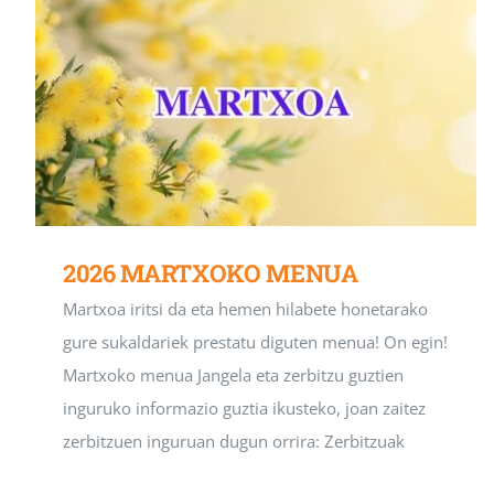
2026 MARTXOKO MENUA
Martxoa iritsi da eta hemen hilabete honetarako
gure sukaldariek prestatu diguten menua! On egin!
Martxoko menua Jangela eta zerbitzu guztien
inguruko informazio guztia ikusteko, joan zaitez
zerbitzuen inguruan dugun orrira: Zerbitzuak