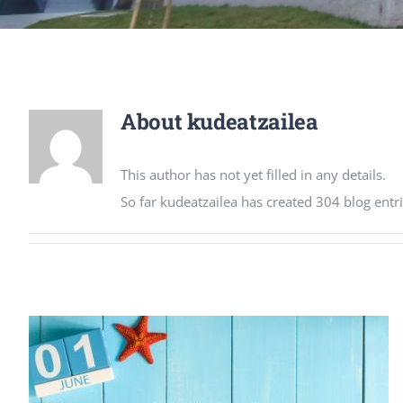
About
kudeatzailea
This author has not yet filled in any details.
So far kudeatzailea has created 304 blog entri