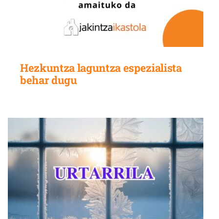
Hezkuntza laguntza espezialista
behar dugu