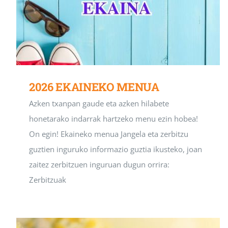
2026 EKAINEKO MENUA
Azken txanpan gaude eta azken hilabete
honetarako indarrak hartzeko menu ezin hobea!
On egin! Ekaineko menua Jangela eta zerbitzu
guztien inguruko informazio guztia ikusteko, joan
zaitez zerbitzuen inguruan dugun orrira:
Zerbitzuak