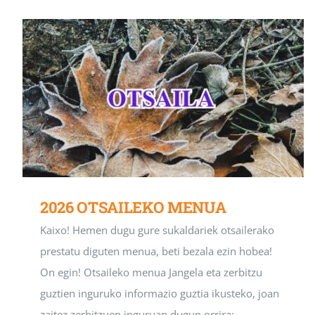
2026 OTSAILEKO MENUA
Kaixo! Hemen dugu gure sukaldariek otsailerako
prestatu diguten menua, beti bezala ezin hobea!
On egin! Otsaileko menua Jangela eta zerbitzu
guztien inguruko informazio guztia ikusteko, joan
zaitez zerbitzuen inguruan dugun orrira: