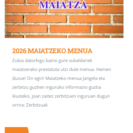
2026 MAIATZEKO MENUA
Zubia datorkigu baino gure sukaldariek
maiatzerako prestatuta utzi dute menua. Hemen
duzue! On egin! Maiatzeko menua Jangela eta
zerbitzu guztien inguruko informazio guztia
ikusteko, joan zaitez zerbitzuen inguruan dugun
orrira: Zerbitzuak