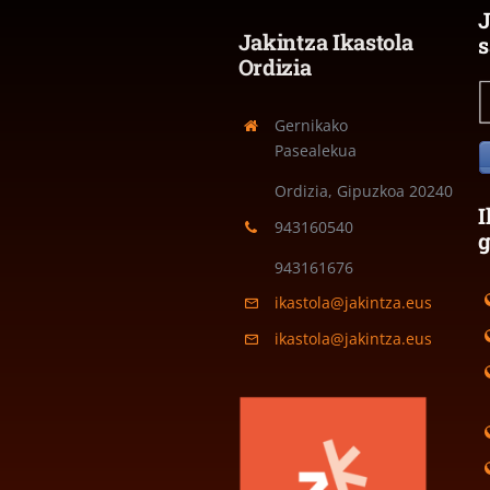
J
Jakintza Ikastola
s
Ordizia
Gernikako
Pasealekua
Ordizia, Gipuzkoa
20240
I
943160540
943161676
ikastola@jakintza.eus
ikastola@jakintza.eus