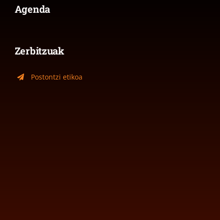
Agenda
Zerbitzuak
Postontzi etikoa