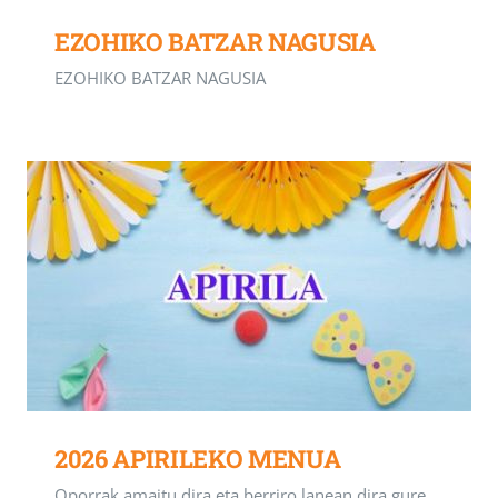
EZOHIKO BATZAR NAGUSIA
EZOHIKO BATZAR NAGUSIA
2026 APIRILEKO MENUA
Oporrak amaitu dira eta berriro lanean dira gure