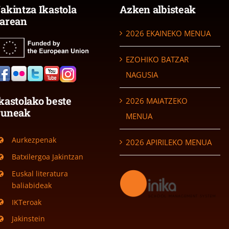
akintza Ikastola
Azken albisteak
arean
2026 EKAINEKO MENUA
EZOHIKO BATZAR
NAGUSIA
kastolako beste
2026 MAIATZEKO
guneak
MENUA
Aurkezpenak
2026 APIRILEKO MENUA
Batxilergoa Jakintzan
Euskal literatura
baliabideak
IKTeroak
Jakinstein