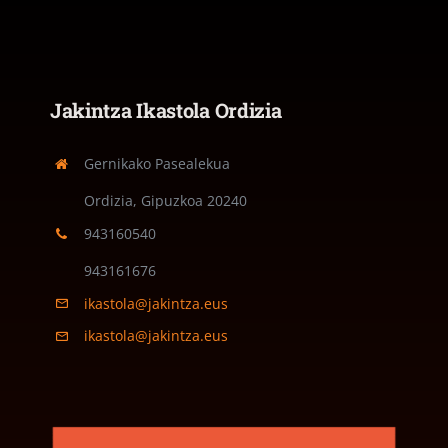
Jakintza Ikastola Ordizia
Gernikako Pasealekua
Ordizia, Gipuzkoa
20240
943160540
943161676
ikastola@jakintza.eus
ikastola@jakintza.eus