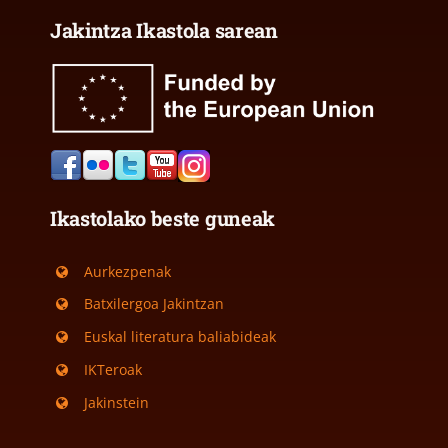
Jakintza Ikastola sarean
Ikastolako beste guneak
Aurkezpenak
Batxilergoa Jakintzan
Euskal literatura baliabideak
IKTeroak
Jakinstein