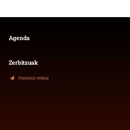
Agenda
Zerbitzuak
Postontzi etikoa