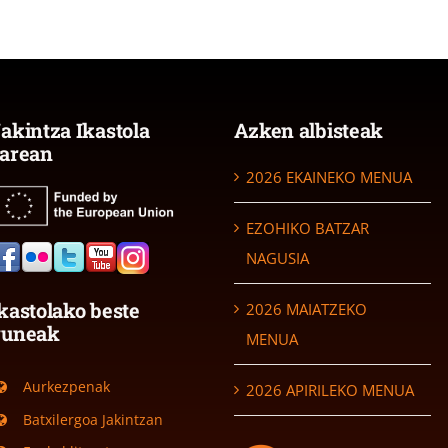
akintza Ikastola
Azken albisteak
arean
2026 EKAINEKO MENUA
EZOHIKO BATZAR
NAGUSIA
kastolako beste
2026 MAIATZEKO
guneak
MENUA
Aurkezpenak
2026 APIRILEKO MENUA
Batxilergoa Jakintzan