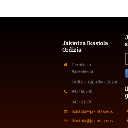
J
Jakintza Ikastola
s
Ordizia
Gernikako
Pasealekua
Ordizia, Gipuzkoa
20240
I
943160540
943161676
ikastola@jakintza.eus
ikastola@jakintza.eus