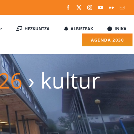
HEZKUNTZA
ALBISTEAK
INIKA
AGENDA 2030
026
› kultur