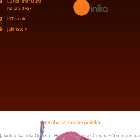
Euskal literatura
baliabideak
IKTeroak
Jakinstein
Lege oharra
|
Cookie politika
 Jakintza Ikastola Ordizia - Hemengo edukiak Creative Commons b