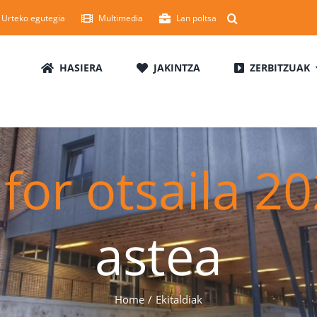
Urteko egutegia
Multimedia
Lan poltsa
HASIERA
JAKINTZA
ZERBITZUAK
 for otsaila 2
astea
Home
Ekitaldiak