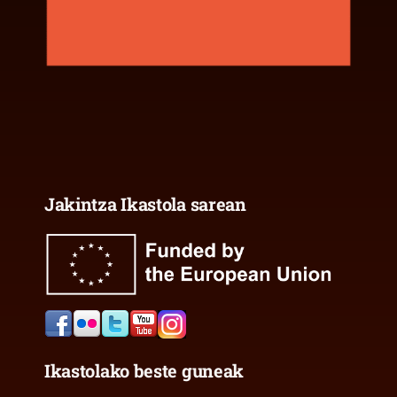
Jakintza Ikastola sarean
Ikastolako beste guneak