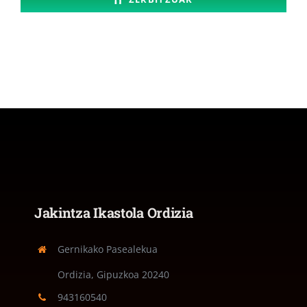
Jakintza Ikastola Ordizia
Gernikako Pasealekua
Ordizia, Gipuzkoa
20240
943160540