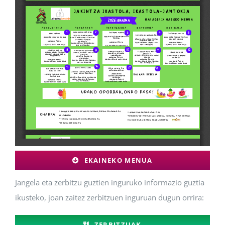
EKAINEKO MENUA
Jangela eta zerbitzu guztien inguruko informazio guztia
ikusteko, joan zaitez zerbitzuen inguruan dugun orrira:
ZERBITZUAK