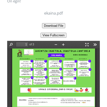
On egin!
ekaina.pdf
Download File
View Fullscreen