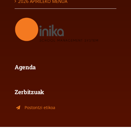
2026 APIRILEKO MENUA
Agenda
Zerbitzuak
Postontzi etikoa