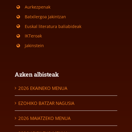
Aurkezpenak
Batxilergoa Jakintzan
Euskal literatura baliabideak
IKTeroak
Jakinstein
Azken albisteak
2026 EKAINEKO MENUA
EZOHIKO BATZAR NAGUSIA
2026 MAIATZEKO MENUA