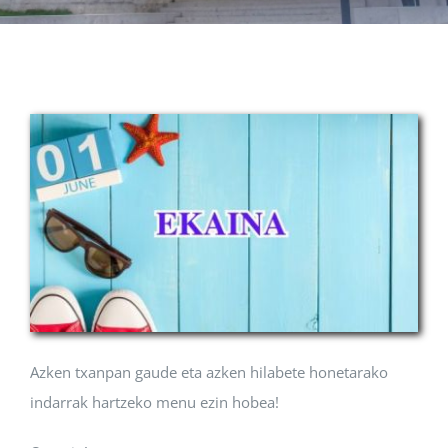
Albisteak
INIKA
AGENDA 2030
Azken txanpan gaude eta azken hilabete honetarako
indarrak hartzeko menu ezin hobea!