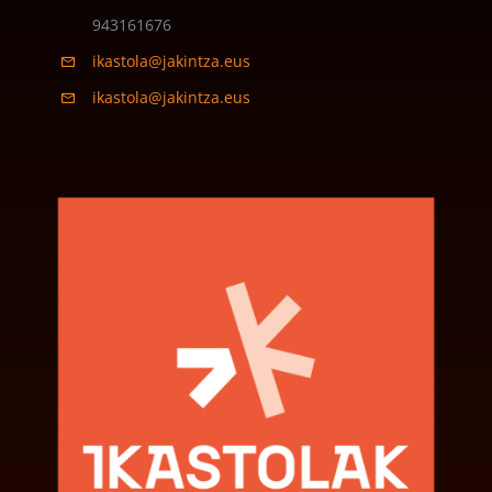
943161676
ikastola@jakintza.eus
ikastola@jakintza.eus