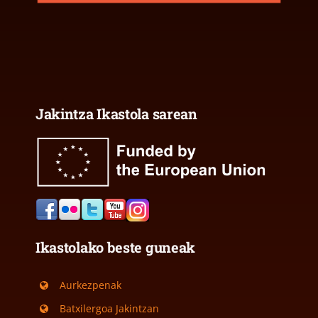
Jakintza Ikastola sarean
Ikastolako beste guneak
Aurkezpenak
Batxilergoa Jakintzan