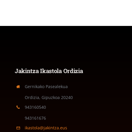
Jakintza Ikastola Ordizia
Gernikako Pasealekua
Ordizia, Gipuzkoa
20240
943160540
943161676
ikastola@jakintza.eus