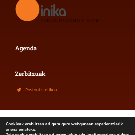
Agenda
Zerbitzuak
Postontzi etikoa
Lege oharra
|
Cookie politika
Cookieak erabiltzen ari gara gure webgunean esperientziarik
onena emateko.
2026- Jakintza Ikastola Ordizia - Hemengo edukiak
Zein cookie erabiltzen ari garen jakin edo konfigurazioan aldatu