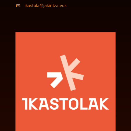
ikastola@jakintza.eus