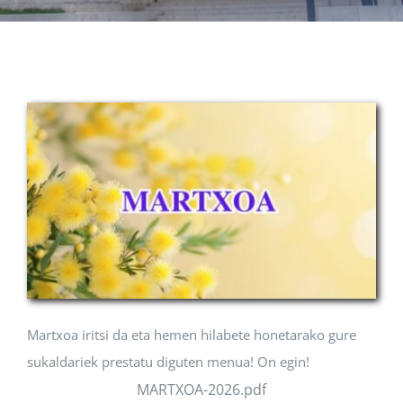
Albisteak
INIKA
AGENDA 2030
Martxoa iritsi da eta hemen hilabete honetarako gure
sukaldariek prestatu diguten menua! On egin!
MARTXOA-2026.pdf