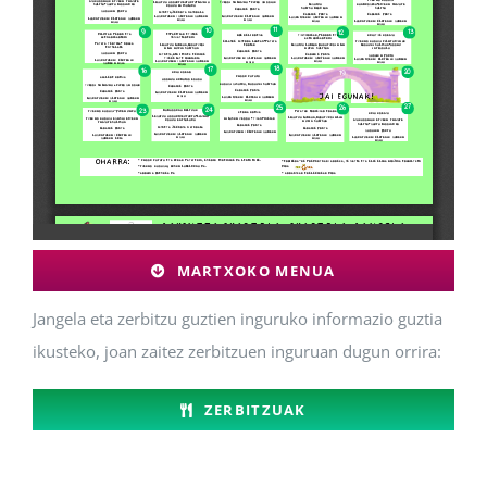
MARTXOKO MENUA
Jangela eta zerbitzu guztien inguruko informazio guztia
ikusteko, joan zaitez zerbitzuen inguruan dugun orrira:
ZERBITZUAK