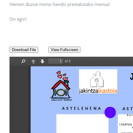
Hemen duzue mimo handiz prestatutako menua!
On egin!
Download File
View Fullscreen