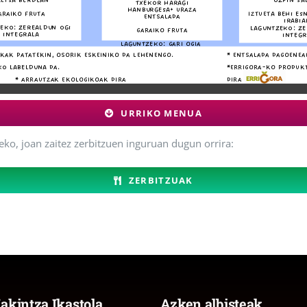
URRIKO MENUA
eko, joan zaitez zerbitzuen inguruan dugun orrira:
ZERBITZUAK
akintza Ikastola
Azken albisteak