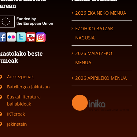
arean
2026 EKAINEKO MENUA
EZOHIKO BATZAR
NAGUSIA
kastolako beste
2026 MAIATZEKO
guneak
MENUA
Aurkezpenak
2026 APIRILEKO MENUA
Batxilergoa Jakintzan
Euskal literatura
baliabideak
IKTeroak
Jakinstein