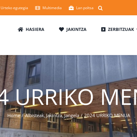
Urteko egutegia
Multimedia
Lan poltsa
HASIERA
JAKINTZA
ZERBITZUAK
4 URRIKO M
Home
Albisteak
Jakintza
Jangela
2024 URRIKO MENUA