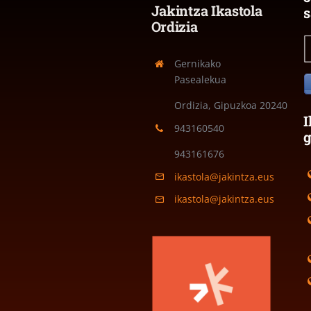
Jakintza Ikastola
s
Ordizia
Gernikako
Pasealekua
Ordizia, Gipuzkoa
20240
I
943160540
943161676
ikastola@jakintza.eus
ikastola@jakintza.eus