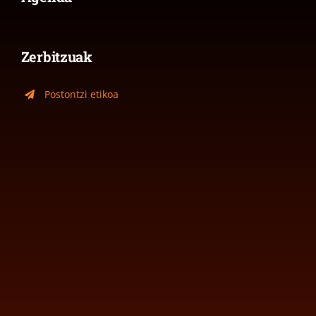
Zerbitzuak
Postontzi etikoa