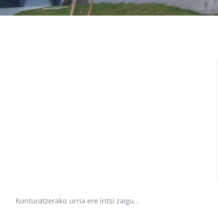
Konturatzerako urria ere iritsi zaigu…