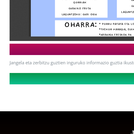
Jangela eta zerbitzu guztien inguruko informazio guztia ikust
J