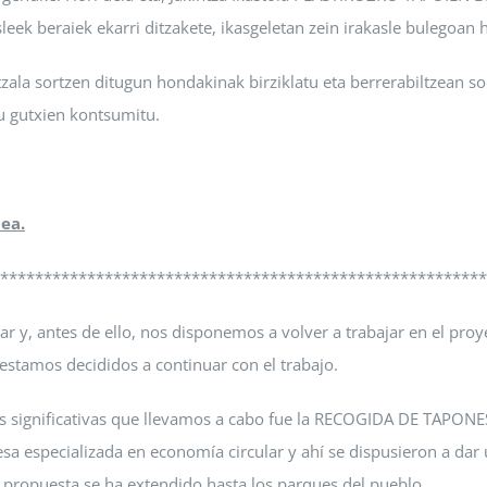
eek beraiek ekarri ditzakete, ikasgeletan zein irakasle bulegoan h
ala sortzen ditugun hondakinak birziklatu eta berrerabiltzean soil
u gutxien kontsumitu.
ea.
********************************************************
lar y, antes de ello, nos disponemos a volver a trabajar en el p
o estamos decididos a continuar con el trabajo.
s significativas que llevamos a cabo fue la RECOGIDA DE TAPONES
sa especializada en economía circular y ahí se dispusieron a da
propuesta se ha extendido hasta los parques del pueblo.