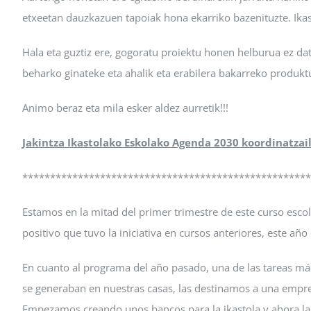
etxeetan dauzkazuen tapoiak hona ekarriko bazenituzte. Ikasl
Hala eta guztiz ere, gogoratu proiektu honen helburua ez datz
beharko ginateke eta ahalik eta erabilera bakarreko produkt
Animo beraz eta mila esker aldez aurretik!!!
Jakintza Ikastolako Eskolako Agenda 2030 koordinatzail
****************************************************
Estamos en la mitad del primer trimestre de este curso esco
positivo que tuvo la iniciativa en cursos anteriores, este añ
En cuanto al programa del año pasado, una de las tareas má
se generaban en nuestras casas, las destinamos a una empre
Empezamos creando unos bancos para la ikastola y ahora la 