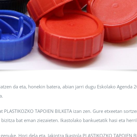
atzen da eta, honekin batera, abian jarri dugu Eskolako Agenda 2
a.
 PLASTIKOZKO TAPOIEN BILKETA izan zen. Gure etxeetan sortzen zi
 bizitza bat eman ziezaieten. Ikastolako bankuetatik hasi eta her
 genuke. Hori dela eta, Jakintza Ikastola PLASTIKOZKO TAPOIEN 