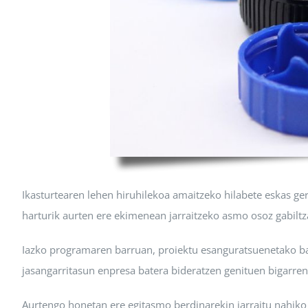
Ikasturtearen lehen hiruhilekoa amaitzeko hilabete eskas ger
harturik aurten ere ekimenean jarraitzeko asmo osoz gabiltz
Iazko programaren barruan, proiektu esanguratsuenetako bat
jasangarritasun enpresa batera bideratzen genituen bigarren
Aurtengo honetan ere egitasmo berdinarekin jarraitu nahiko