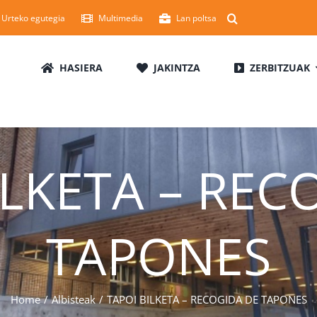
Urteko egutegia
Multimedia
Lan poltsa
HASIERA
JAKINTZA
ZERBITZUAK
ILKETA – REC
TAPONES
Home
Albisteak
TAPOI BILKETA – RECOGIDA DE TAPONES