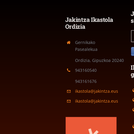
J
Jakintza Ikastola
s
Ordizia
Gernikako
Pasealekua
Ordizia, Gipuzkoa
20240
I
943160540
943161676
ikastola@jakintza.eus
ikastola@jakintza.eus