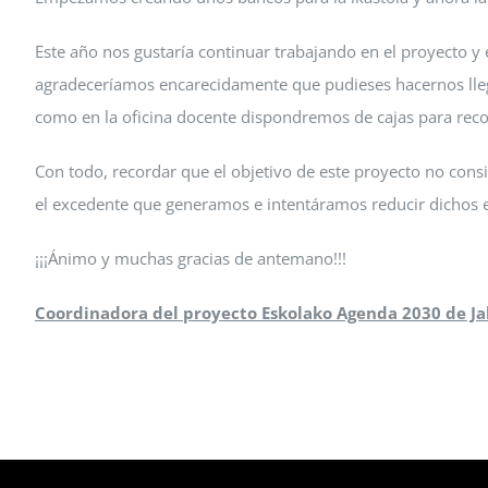
Este año nos gustaría continuar trabajando en el proyecto
agradeceríamos encarecidamente que pudieses hacernos llega
como en la oficina docente dispondremos de cajas para reco
Con todo, recordar que el objetivo de este proyecto no consi
el excedente que generamos e intentáramos reducir dichos 
¡¡¡Ánimo y muchas gracias de antemano!!!
Coordinadora del proyecto Eskolako Agenda 2030 de Jak