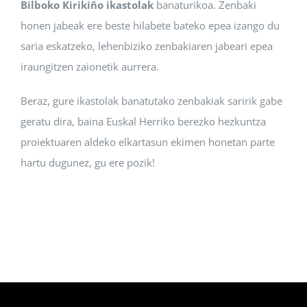
Bilboko Kirikiño ikastolak
banaturikoa. Zenbaki
honen jabeak ere beste hilabete bateko epea izango du
saria eskatzeko, lehenbiziko zenbakiaren jabeari epea
iraungitzen zaionetik aurrera.
Beraz, gure ikastolak banatutako zenbakiak saririk gabe
geratu dira, baina Euskal Herriko berezko hezkuntza
proiektuaren aldeko elkartasun ekimen honetan parte
hartu dugunez, gu ere pozik!