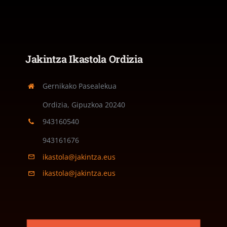
Jakintza Ikastola Ordizia
Gernikako Pasealekua
Ordizia, Gipuzkoa
20240
943160540
943161676
ikastola@jakintza.eus
ikastola@jakintza.eus