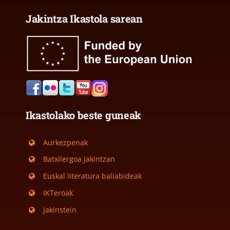
Jakintza Ikastola sarean
Ikastolako beste guneak
Aurkezpenak
Batxilergoa Jakintzan
Euskal literatura baliabideak
IKTeroak
Jakinstein