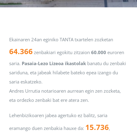
Albisteak
INIKA
Ekainaren 24an eginiko TANTA txartelen zozketan
64.366
zenbakiari egokitu zitzaion
60.000
euroren
AGENDA 2030
saria.
Pasaia-Lezo Lizeoa ikastolak
banatu du zenbaki
sariduna, eta jabeak hilabete bateko epea izango du
saria eskatzeko.
Andres Urrutia notarioaren aurrean egin zen zozketa,
eta ordezko zenbaki bat ere atera zen.
Lehenbizikoaren jabea agertuko ez balitz, saria
15.736
eramango duen zenbakia hauxe da:
,