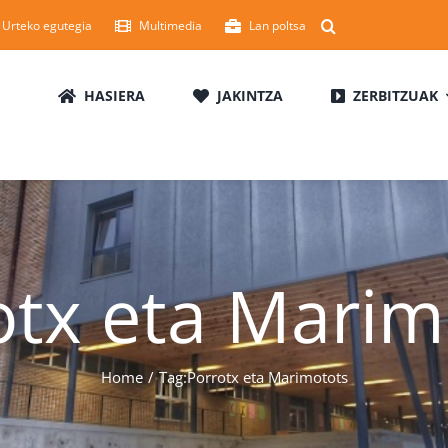
Urteko egutegia
Multimedia
Lan poltsa
HASIERA
JAKINTZA
ZERBITZUAK
otx eta Marim
Home
Tag:
Porrotx eta Marimotots