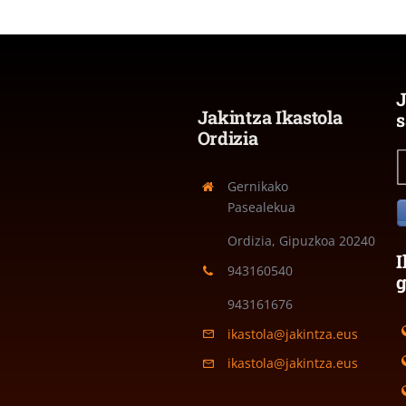
J
Jakintza Ikastola
s
Ordizia
Gernikako
Pasealekua
Ordizia, Gipuzkoa
20240
I
943160540
943161676
ikastola@jakintza.eus
ikastola@jakintza.eus