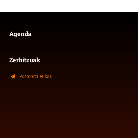
Agenda
Zerbitzuak
Postontzi etikoa