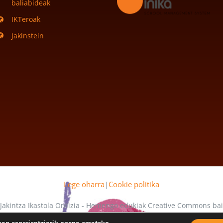
baliabideak
IKTeroak
Jakinstein
Lege oharra
|
Cookie politika
 Jakintza Ikastola Ordizia - Hemengo edukiak Creative Commons b
 mende daude