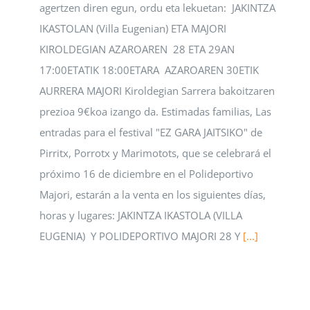
agertzen diren egun, ordu eta lekuetan: JAKINTZA
IKASTOLAN (Villa Eugenian) ETA MAJORI
KIROLDEGIAN AZAROAREN 28 ETA 29AN
17:00ETATIK 18:00ETARA AZAROAREN 30ETIK
AURRERA MAJORI Kiroldegian Sarrera bakoitzaren
prezioa 9€koa izango da. Estimadas familias, Las
entradas para el festival "EZ GARA JAITSIKO" de
Pirritx, Porrotx y Marimotots, que se celebrará el
próximo 16 de diciembre en el Polideportivo
Majori, estarán a la venta en los siguientes días,
horas y lugares: JAKINTZA IKASTOLA (VILLA
EUGENIA) Y POLIDEPORTIVO MAJORI 28 Y
[...]