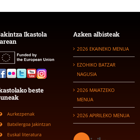
akintza Ikastola
Azken albisteak
arean
2026 EKAINEKO MENUA
EZOHIKO BATZAR
NAGUSIA
kastolako beste
2026 MAIATZEKO
guneak
MENUA
Aurkezpenak
2026 APIRILEKO MENUA
Batxilergoa Jakintzan
Euskal literatura