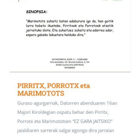
PIRRITX, PORROTX eta
MARIMOTOTS
Guraso agurgarriak, Datorren abenduaren 16an
Majori Kiroldegian ospatu behar den Pirritx,
Porrotx eta Marimototsen “EZ GARA JAITSIKO”
jaialdiaren sarrerak salgai egongo dira jarraian