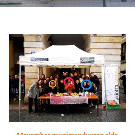
Albisteak
INIKA
AGENDA 2030
Movember mugimenduaren alde