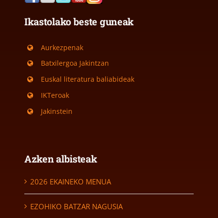
Ikastolako beste guneak
Aurkezpenak
Batxilergoa Jakintzan
Euskal literatura baliabideak
IKTeroak
Jakinstein
Azken albisteak
2026 EKAINEKO MENUA
EZOHIKO BATZAR NAGUSIA