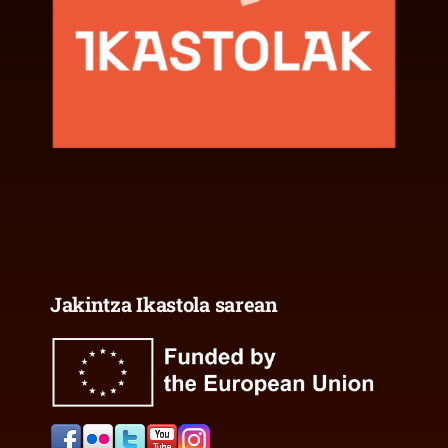
Jakintza Ikastola sarean