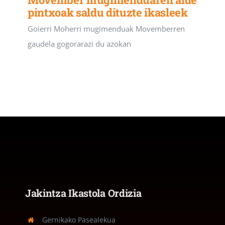
pintxoak saldu dituzte ikasleek
Goierri Moherri mugimenduak Movemberren
gaudela gogorarazi du azokan
Jakintza Ikastola Ordizia
Gernikako Pasealekua