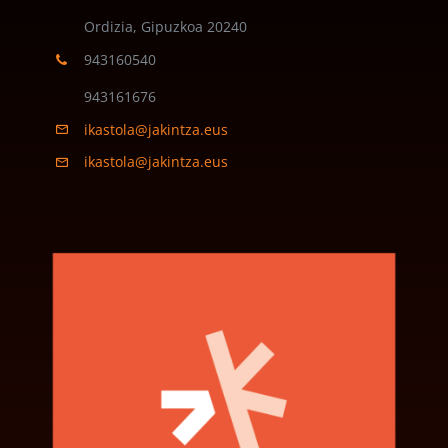
Ordizia, Gipuzkoa
20240
943160540
943161676
ikastola@jakintza.eus
ikastola@jakintza.eus