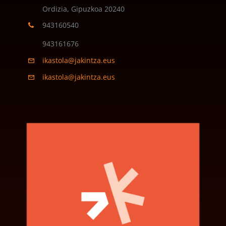
Ordizia, Gipuzkoa
20240
943160540
943161676
ikastola@jakintza.eus
ikastola@jakintza.eus