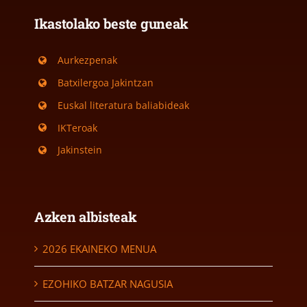
Ikastolako beste guneak
Aurkezpenak
Batxilergoa Jakintzan
Euskal literatura baliabideak
IKTeroak
Jakinstein
Azken albisteak
2026 EKAINEKO MENUA
EZOHIKO BATZAR NAGUSIA