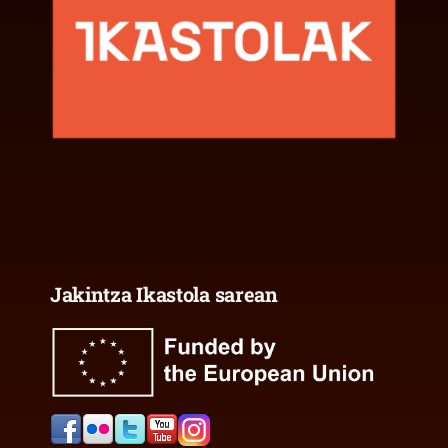
Jakintza Ikastola sarean