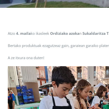
Atzo
4. maila
ko ikasleek
Ordiziako azoka
n
Sukaldaritza T
Bertako produktuak ezagutzeaz gain, garaiean garaiko platera
A ze itxura ona duten!