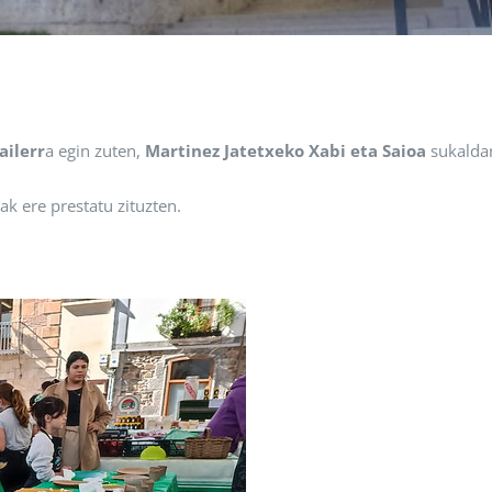
ailerr
a egin zuten,
Martinez Jatetxeko Xabi eta Saioa
sukaldar
k ere prestatu zituzten.