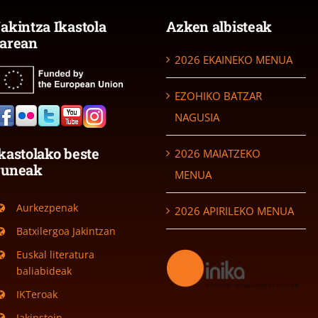
akintza Ikastola
Azken albisteak
arean
2026 EKAINEKO MENUA
EZOHIKO BATZAR
NAGUSIA
kastolako beste
2026 MAIATZEKO
guneak
MENUA
Aurkezpenak
2026 APIRILEKO MENUA
Batxilergoa Jakintzan
Euskal literatura
baliabideak
IKTeroak
Jakinstein