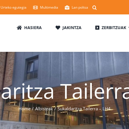
Urteko egutegia
Multimedia
Lan poltsa
HASIERA
JAKINTZA
ZERBITZUAK
aritza Tailerr
Home
Albisteak
Sukaldaritza Tailerra – LH4