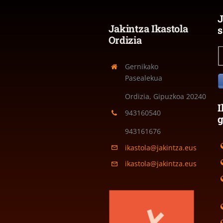
J
Jakintza Ikastola
s
Ordizia
Gernikako
Pasealekua
Ordizia, Gipuzkoa
20240
I
943160540
943161676
ikastola@jakintza.eus
ikastola@jakintza.eus