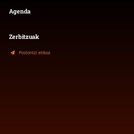
Agenda
Zerbitzuak
Postontzi etikoa