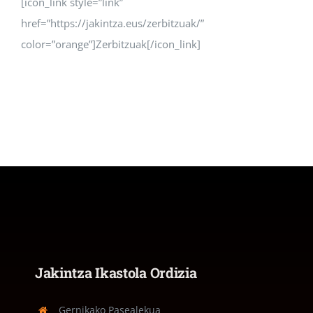
[icon_link style=”link”
href=”https://jakintza.eus/zerbitzuak/”
color=”orange”]Zerbitzuak[/icon_link]
Jakintza Ikastola Ordizia
Gernikako Pasealekua