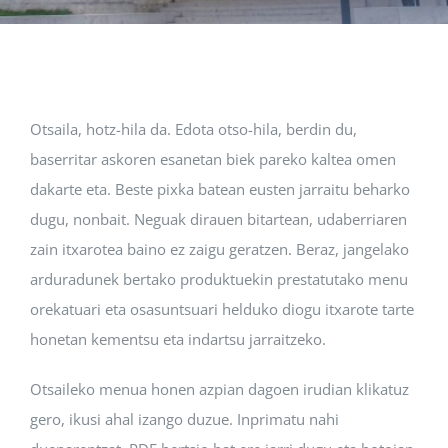
Albisteak
INIKA
Otsaila, hotz-hila da. Edota otso-hila, berdin du,
baserritar askoren esanetan biek pareko kaltea omen
AGENDA 2030
dakarte eta. Beste pixka batean eusten jarraitu beharko
dugu, nonbait. Neguak dirauen bitartean, udaberriaren
zain itxarotea baino ez zaigu geratzen. Beraz, jangelako
arduradunek bertako produktuekin prestatutako menu
orekatuari eta osasuntsuari helduko diogu itxarote tarte
honetan kementsu eta indartsu jarraitzeko.
Otsaileko menua honen azpian dagoen irudian klikatuz
gero, ikusi ahal izango duzue. Inprimatu nahi