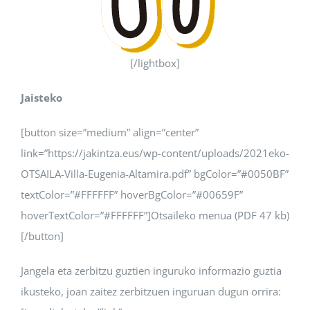
[/lightbox]
Jaisteko
[button size=”medium” align=”center”
link=”https://jakintza.eus/wp-content/uploads/2021eko-
OTSAILA-Villa-Eugenia-Altamira.pdf” bgColor=”#0050BF”
textColor=”#FFFFFF” hoverBgColor=”#00659F”
hoverTextColor=”#FFFFFF”]Otsaileko menua (PDF 47 kb)
[/button]
Jangela eta zerbitzu guztien inguruko informazio guztia
ikusteko, joan zaitez zerbitzuen inguruan dugun orrira: