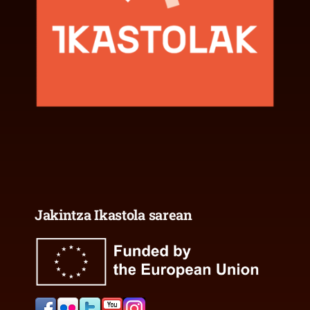
Jakintza Ikastola sarean