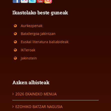
Ikastolako beste guneak
Aurkezpenak
Batxilergoa Jakintzan
Euskal literatura baliabideak
IKTeroak
Jakinstein
Azken albisteak
2026 EKAINEKO MENUA
EZOHIKO BATZAR NAGUSIA