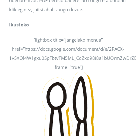
duenarentzat, PDF bertsio bat ere jarri dugu eta botoian
klik eginez, jaitsi ahal izango duzue.
Ikusteko
[lightbox title=”Jangelako menua”
href=”https://docs.google.com/document/d/e/2PACX-
1vSXQl4W1gxu0SpFbtvTM5ML_CqZxd98i8a1bUOrmZwDrZDC
iframe=”true”]