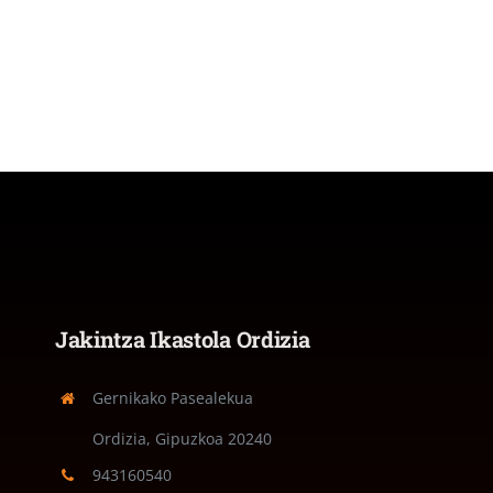
Jakintza Ikastola Ordizia
Gernikako Pasealekua
Ordizia, Gipuzkoa
20240
943160540