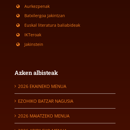
Aurkezpenak
Batxilergoa Jakintzan
Euskal literatura baliabideak
IKTeroak
Jakinstein
Azken albisteak
2026 EKAINEKO MENUA
EZOHIKO BATZAR NAGUSIA
2026 MAIATZEKO MENUA