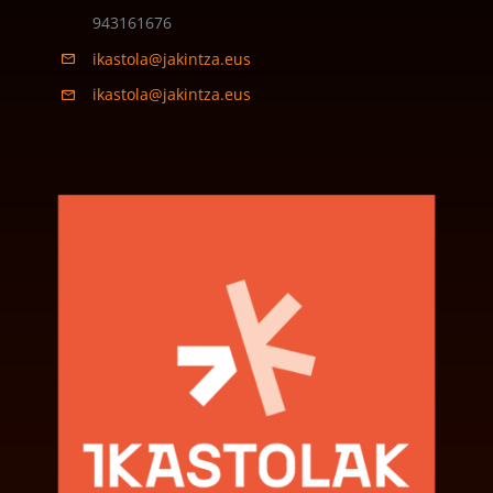
943161676
ikastola@jakintza.eus
ikastola@jakintza.eus