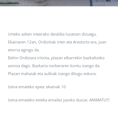
Albisteak
INIKA
Urteko azken irteerako deialdia luzatzen dizuegu.
Ekainaren 12an, Ordizitiak irten eta Arastortz-era, joan
AGENDA 2030
etorria egingo da.
Behin Ordiziara iritxita, plazan elkarrekin bazkaltzeko
asmoa dago. Bazkaria norberaren kontu izango da.
Plazan mahaiak eta aulkiak izango ditugu eskura.
Izena emateko epea: ekainak 10
Izena-emateko esteka emailez jasoko duzue. ANIMATU!!!