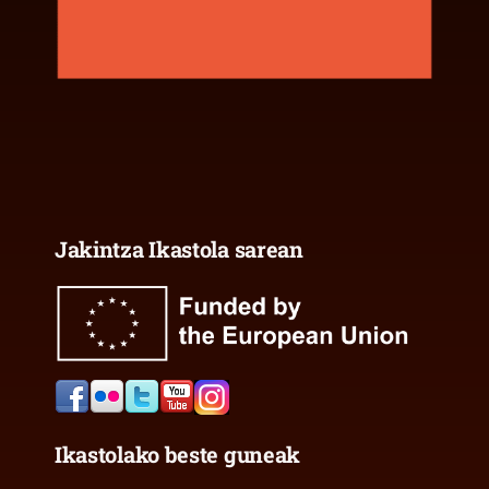
Jakintza Ikastola sarean
Ikastolako beste guneak