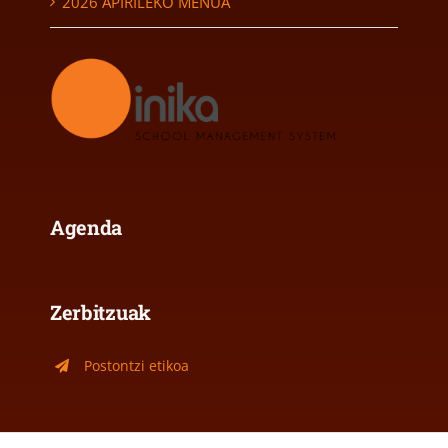
2026 APIRILEKO MENUA
Agenda
Zerbitzuak
Postontzi etikoa