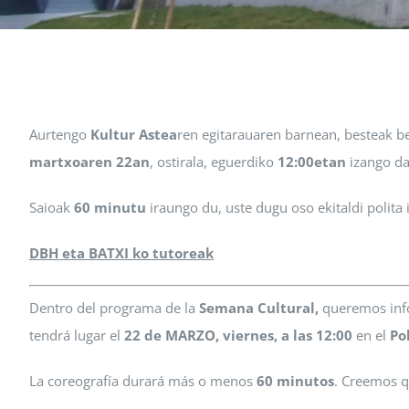
Aurtengo
Kultur Astea
ren egitarauaren barnean, besteak b
martxoaren 22an
, ostirala, eguerdiko
12:00etan
izango d
Saioak
60 minutu
iraungo du, uste dugu oso ekitaldi polita
DBH eta BATXI ko tutoreak
Dentro del programa de la
Semana Cultural,
queremos inf
tendrá lugar el
22 de MARZO, viernes, a las 12:00
en el
Po
La coreografía durará más o menos
60 minutos
. Creemos q