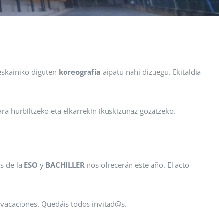
skainiko diguten
koreografia
aipatu nahi dizuegu. Ekitaldia
ara hurbiltzeko eta elkarrekin ikuskizunaz gozatzeko.
s de la
ESO
y
BACHILLER
nos ofrecerán este año. El acto
 vacaciones. Quedáis todos invitad@s.