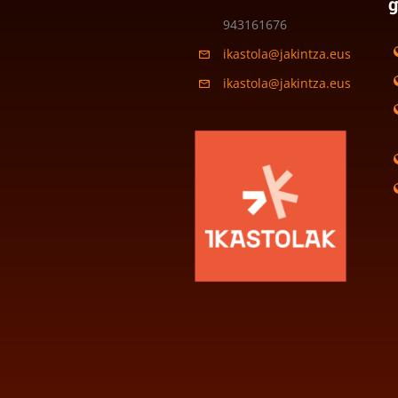
943161676
ikastola@jakintza.eus
ikastola@jakintza.eus