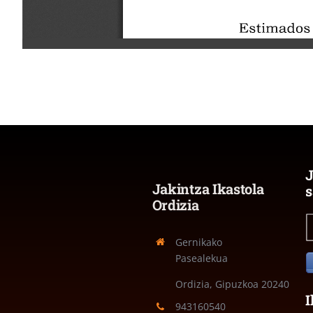
J
Jakintza Ikastola
s
Ordizia
Gernikako
Pasealekua
Ordizia, Gipuzkoa
20240
I
943160540