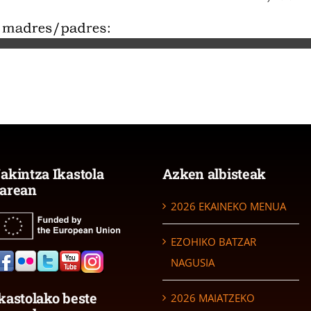
akintza Ikastola
Azken albisteak
arean
2026 EKAINEKO MENUA
EZOHIKO BATZAR
NAGUSIA
kastolako beste
2026 MAIATZEKO