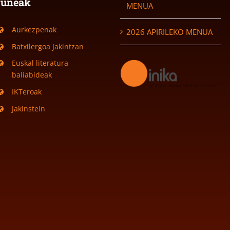
guneak
MENUA
Aurkezpenak
2026 APIRILEKO MENUA
Batxilergoa Jakintzan
Euskal literatura
baliabideak
IKTeroak
Jakinstein