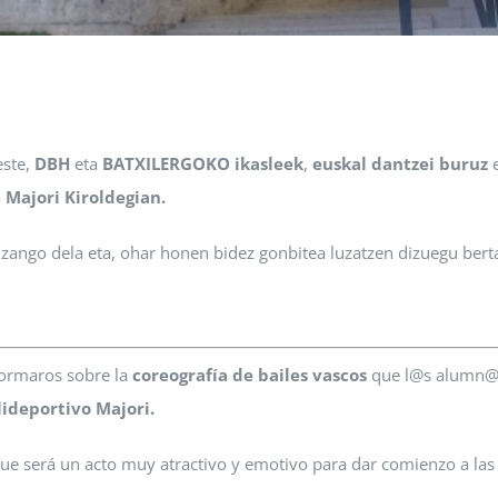
este,
DBH
eta
BATXILERGOKO ikasleek
,
euskal dantzei buruz
e
a
Majori Kiroldegian.
 izango dela eta, ohar honen bidez gonbitea luzatzen dizuegu bert
ormaros sobre la
coreografía de bailes vascos
que l@s alumn@
lideportivo Majori.
ue será un acto muy atractivo y emotivo para dar comienzo a las