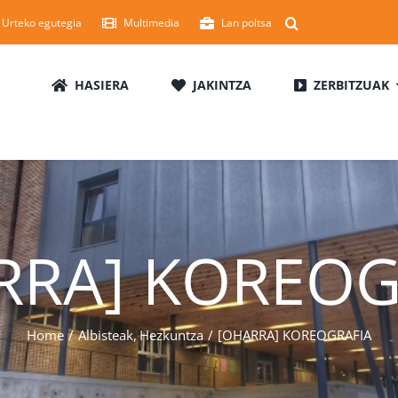
Urteko egutegia
Multimedia
Lan poltsa
HASIERA
JAKINTZA
ZERBITZUAK
RRA] KOREOG
Home
Albisteak
Hezkuntza
[OHARRA] KOREOGRAFIA