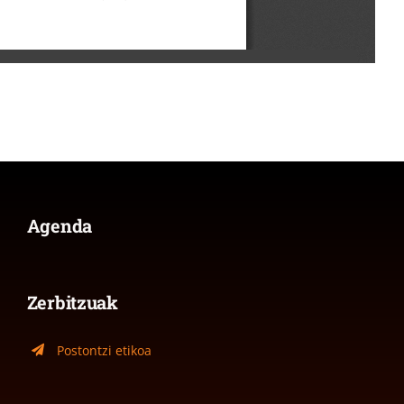
Agenda
Zerbitzuak
Postontzi etikoa