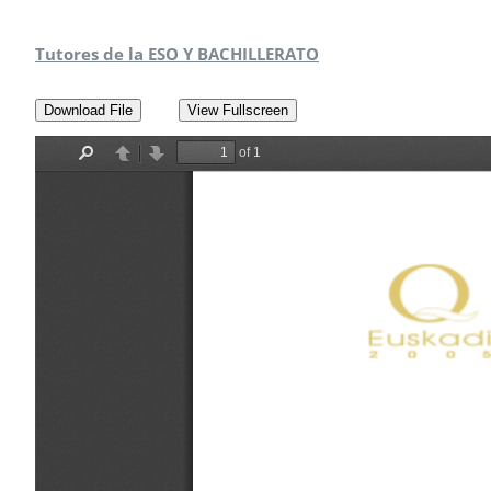
Tutores de la ESO Y BACHILLERATO
Download File
View Fullscreen