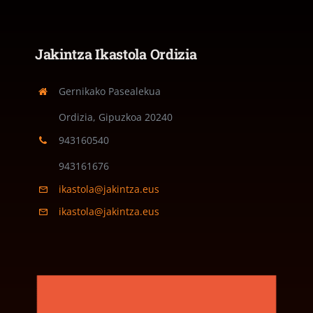
Jakintza Ikastola Ordizia
Gernikako Pasealekua
Ordizia, Gipuzkoa
20240
943160540
943161676
ikastola@jakintza.eus
ikastola@jakintza.eus