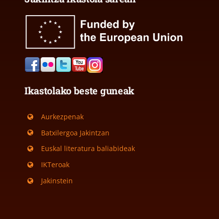
Ikastolako beste guneak
Aurkezpenak
Batxilergoa Jakintzan
Euskal literatura baliabideak
IKTeroak
Jakinstein