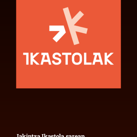
Jakintza Ikastola sarean