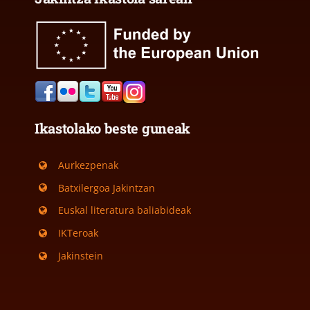
Ikastolako beste guneak
Aurkezpenak
Batxilergoa Jakintzan
Euskal literatura baliabideak
IKTeroak
Jakinstein