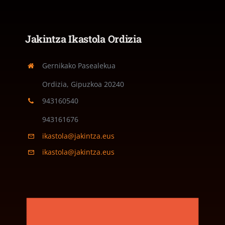
Jakintza Ikastola Ordizia
Gernikako Pasealekua
Ordizia, Gipuzkoa
20240
943160540
943161676
ikastola@jakintza.eus
ikastola@jakintza.eus