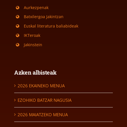
Aurkezpenak
Batxilergoa Jakintzan
Euskal literatura baliabideak
IKTeroak
Jakinstein
Azken albisteak
2026 EKAINEKO MENUA
EZOHIKO BATZAR NAGUSIA
2026 MAIATZEKO MENUA