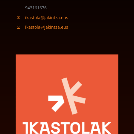
943161676
ikastola@jakintza.eus
ikastola@jakintza.eus