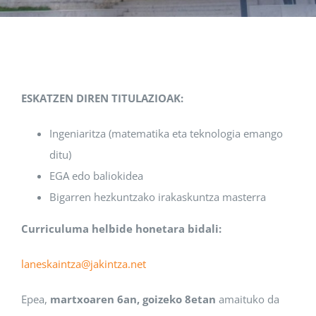
Albisteak
INIKA
ESKATZEN DIREN TITULAZIOAK:
AGENDA 2030
Ingeniaritza (matematika eta teknologia emango
ditu)
EGA edo baliokidea
Bigarren hezkuntzako irakaskuntza masterra
Curriculuma helbide honetara bidali:
laneskaintza@jakintza.net
Epea,
martxoaren 6an, goizeko 8etan
amaituko da