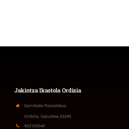
Jakintza Ikastola Ordizia
Gernikako Pasealekua
Ordizia, Gipuzkoa
20240
943160540