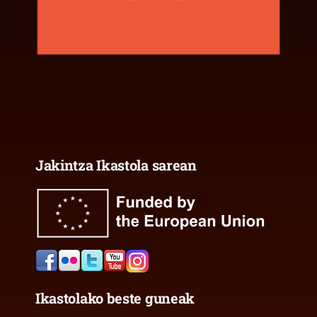
Jakintza Ikastola sarean
Ikastolako beste guneak