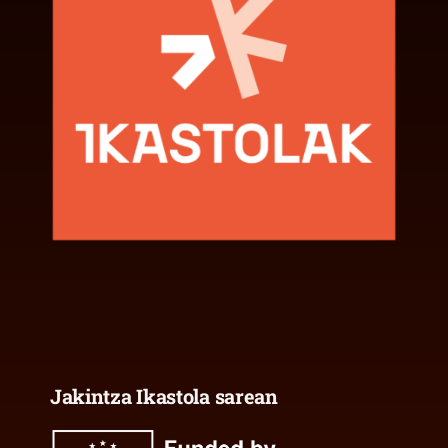
Jakintza Ikastola sarean