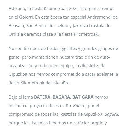
Este año, la fiesta Kilometroak 2021 la organizaremos
en el Goierri. En esta época tan especial Andramendi de
Beasain, San Benito de Lazkao y Jakintza Ikastola de
Ordizia daremos plaza a la fiesta Kilometroak.
No son tiempos de fiestas gigantes y grandes grupos de
gente, pero manteniendo nuestra tradición de auto-
organización y trabajo en equipo, las Ikastolas de
Gipuzkoa nos hemos comprometido a sacar adelante la
fiesta Kilometroak de este año.
Bajo el lema
BATERA, BAGARA, BAT GARA
hemos
iniciado el proyecto de este año.
Batera
, por el
compromiso de todas las Ikastolas de Gipuzkoa.
Bagara
,
porque las Ikastolas tenemos un carácter propio y