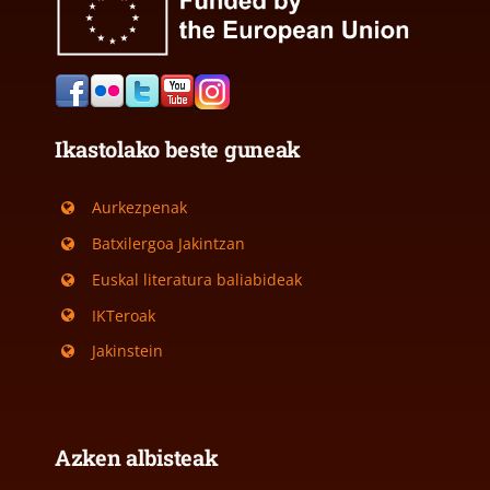
Ikastolako beste guneak
Aurkezpenak
Batxilergoa Jakintzan
Euskal literatura baliabideak
IKTeroak
Jakinstein
Azken albisteak