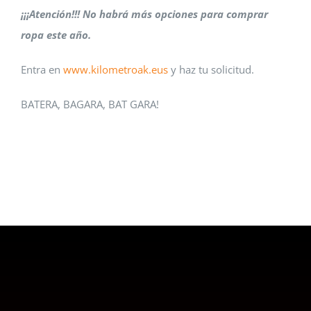
¡¡¡Atención!!! No habrá más opciones para comprar
ropa este año.
Entra en
www.kilometroak.eus
y haz tu solicitud.
BATERA, BAGARA, BAT GARA!