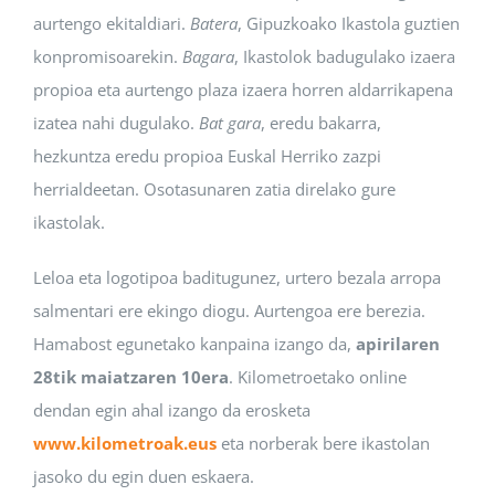
aurtengo ekitaldiari.
Batera
, Gipuzkoako Ikastola guztien
konpromisoarekin.
Bagara
, Ikastolok badugulako izaera
propioa eta aurtengo plaza izaera horren aldarrikapena
izatea nahi dugulako.
Bat gara
, eredu bakarra,
hezkuntza eredu propioa Euskal Herriko zazpi
herrialdeetan. Osotasunaren zatia direlako gure
ikastolak.
Leloa eta logotipoa baditugunez, urtero bezala arropa
salmentari ere ekingo diogu. Aurtengoa ere berezia.
Hamabost egunetako kanpaina izango da,
apirilaren
28tik maiatzaren 10era
. Kilometroetako online
dendan egin ahal izango da erosketa
www.kilometroak.eus
eta norberak bere ikastolan
jasoko du egin duen eskaera.