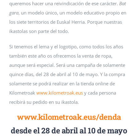
queremos hacer una reivindicación de ese carácter.
Bat
gara
, un modelo único, un modelo educativo propio en
los siete territorios de Euskal Herria. Porque nuestras
ikastolas son parte del todo.
Si tenemos el lema y el logotipo, como todos los años
también este año os ofrecemos la venta de ropa,
aunque será especial. Será una campaña de solamente
quince días, del 28 de abril al 10 de mayo. Y la compra
solamente se podrá realizar en la tienda online de
Kilometroak
www.kilometroak.eus
y cada persona
recibirá su pedido en su ikastola.
www.kilometroak.eus/denda
desde el 28 de abril al 10 de mayo