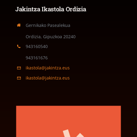
Jakintza Ikastola Ordizia
Gernikako Pasealekua
Ordizia, Gipuzkoa
20240
943160540
943161676
ikastola@jakintza.eus
ikastola@jakintza.eus