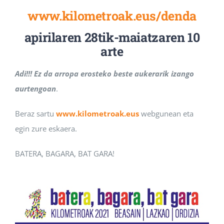
www.kilometroak.eus/denda
apirilaren 28tik-maiatzaren 10
arte
Adi!!! Ez da arropa erosteko beste aukerarik izango
aurtengoan
.
Beraz sartu
www.kilometroak.eus
webgunean eta
egin zure eskaera.
BATERA, BAGARA, BAT GARA!