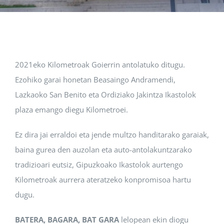
Albisteak
INIKA
2021eko Kilometroak Goierrin antolatuko ditugu.
Ezohiko garai honetan Beasaingo Andramendi,
AGENDA 2030
Lazkaoko San Benito eta Ordiziako Jakintza Ikastolok
plaza emango diegu Kilometroei.
Ez dira jai erraldoi eta jende multzo handitarako garaiak,
baina gurea den auzolan eta auto-antolakuntzarako
tradizioari eutsiz, Gipuzkoako Ikastolok aurtengo
Kilometroak aurrera ateratzeko konpromisoa hartu
dugu.
BATERA, BAGARA, BAT GARA
lelopean ekin diogu