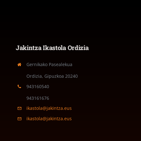
Jakintza Ikastola Ordizia
Gernikako Pasealekua
Ordizia, Gipuzkoa
20240
943160540
943161676
ikastola@jakintza.eus
ikastola@jakintza.eus