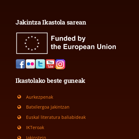
Jakintza Ikastola sarean
Ikastolako beste guneak
Aurkezpenak
Batxilergoa Jakintzan
Euskal literatura baliabideak
IKTeroak
Jakinstein