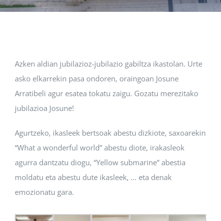
Albisteak
INIKA
Azken aldian jubilazioz-jubilazio gabiltza ikastolan. Urte
asko elkarrekin pasa ondoren, oraingoan Josune
AGENDA 2030
Arratibeli agur esatea tokatu zaigu. Gozatu merezitako
jubilazioa Josune!
Agurtzeko, ikasleek bertsoak abestu dizkiote, saxoarekin
“What a wonderful world” abestu diote, irakasleok
agurra dantzatu diogu, “Yellow submarine” abestia
moldatu eta abestu dute ikasleek, … eta denak
emozionatu gara.