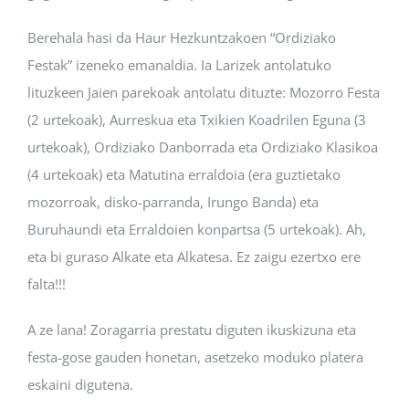
Berehala hasi da Haur Hezkuntzakoen “Ordiziako
Festak” izeneko emanaldia. Ia Larizek antolatuko
lituzkeen Jaien parekoak antolatu dituzte: Mozorro Festa
(2 urtekoak), Aurreskua eta Txikien Koadrilen Eguna (3
urtekoak), Ordiziako Danborrada eta Ordiziako Klasikoa
(4 urtekoak) eta Matutina erraldoia (era guztietako
mozorroak, disko-parranda, Irungo Banda) eta
Buruhaundi eta Erraldoien konpartsa (5 urtekoak). Ah,
eta bi guraso Alkate eta Alkatesa. Ez zaigu ezertxo ere
falta!!!
A ze lana! Zoragarria prestatu diguten ikuskizuna eta
festa-gose gauden honetan, asetzeko moduko platera
eskaini digutena.