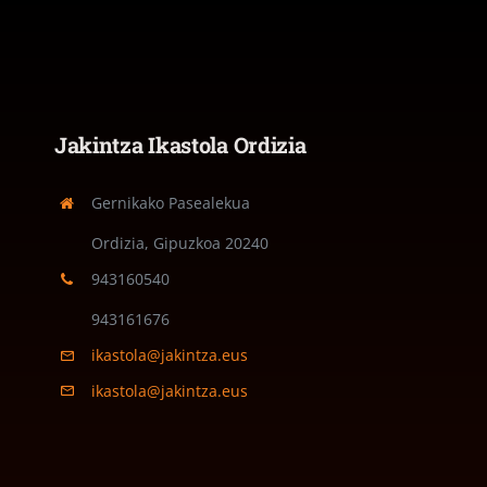
Jakintza Ikastola Ordizia
Gernikako Pasealekua
Ordizia, Gipuzkoa
20240
943160540
943161676
ikastola@jakintza.eus
ikastola@jakintza.eus