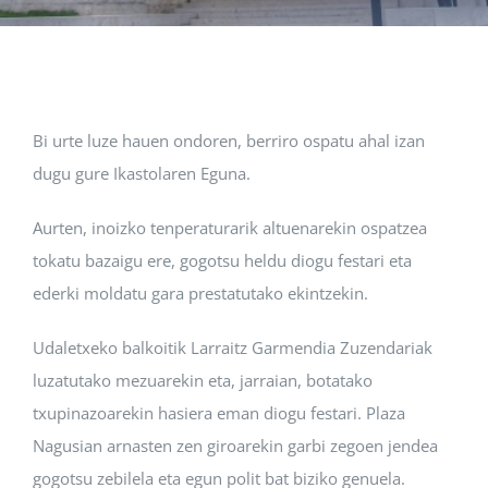
Albisteak
INIKA
Bi urte luze hauen ondoren, berriro ospatu ahal izan
dugu gure Ikastolaren Eguna.
AGENDA 2030
Aurten, inoizko tenperaturarik altuenarekin ospatzea
tokatu bazaigu ere, gogotsu heldu diogu festari eta
ederki moldatu gara prestatutako ekintzekin.
Udaletxeko balkoitik Larraitz Garmendia Zuzendariak
luzatutako mezuarekin eta, jarraian, botatako
txupinazoarekin hasiera eman diogu festari. Plaza
Nagusian arnasten zen giroarekin garbi zegoen jendea
gogotsu zebilela eta egun polit bat biziko genuela.