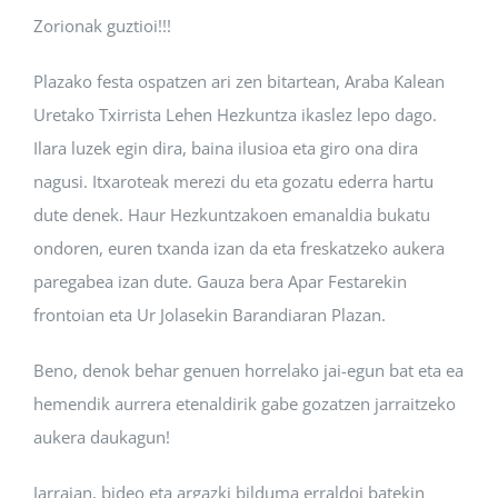
Zorionak guztioi!!!
Plazako festa ospatzen ari zen bitartean, Araba Kalean
Uretako Txirrista Lehen Hezkuntza ikaslez lepo dago.
Ilara luzek egin dira, baina ilusioa eta giro ona dira
nagusi. Itxaroteak merezi du eta gozatu ederra hartu
dute denek. Haur Hezkuntzakoen emanaldia bukatu
ondoren, euren txanda izan da eta freskatzeko aukera
paregabea izan dute. Gauza bera Apar Festarekin
frontoian eta Ur Jolasekin Barandiaran Plazan.
Beno, denok behar genuen horrelako jai-egun bat eta ea
hemendik aurrera etenaldirik gabe gozatzen jarraitzeko
aukera daukagun!
Jarraian, bideo eta argazki bilduma erraldoi batekin