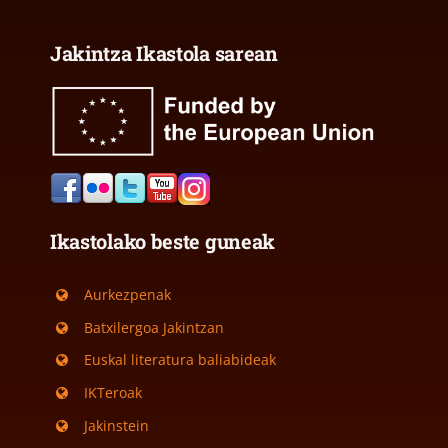
Jakintza Ikastola sarean
Ikastolako beste guneak
Aurkezpenak
Batxilergoa Jakintzan
Euskal literatura baliabideak
IKTeroak
Jakinstein