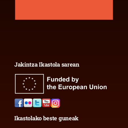
Jakintza Ikastola sarean
Ikastolako beste guneak