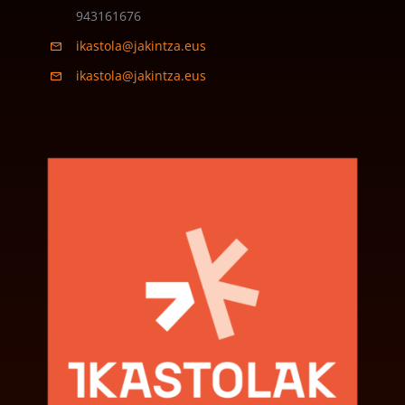
943161676
ikastola@jakintza.eus
ikastola@jakintza.eus