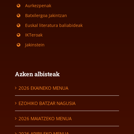
Aurkezpenak
Batxilergoa Jakintzan
Euskal literatura baliabideak
IKTeroak
Jakinstein
Azken albisteak
2026 EKAINEKO MENUA
EZOHIKO BATZAR NAGUSIA
2026 MAIATZEKO MENUA
2026 APIRILEKO MENUA