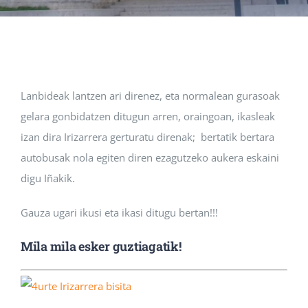
Albisteak
INIKA
Lanbideak lantzen ari direnez, eta normalean gurasoak
gelara gonbidatzen ditugun arren, oraingoan, ikasleak
AGENDA 2030
izan dira Irizarrera gerturatu direnak; bertatik bertara
autobusak nola egiten diren ezagutzeko aukera eskaini
digu Iñakik.
Gauza ugari ikusi eta ikasi ditugu bertan!!!
Mila mila esker guztiagatik!