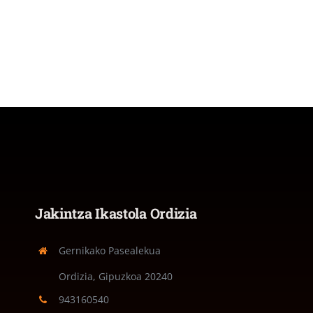
Jakintza Ikastola Ordizia
Gernikako Pasealekua
Ordizia, Gipuzkoa
20240
943160540