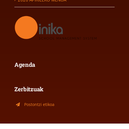
Agenda
Zerbitzuak
Postontzi etikoa