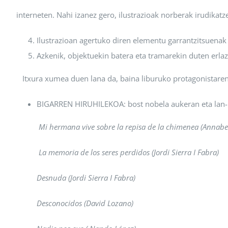
interneten. Nahi izanez gero, ilustrazioak norberak irudikat
Ilustrazioan agertuko diren elementu garrantzitsuenak 
Azkenik, objektuekin batera eta tramarekin duten erla
Itxura xumea duen lana da, baina liburuko protagonistaren 
BIGARREN HIRUHILEKOA:
bost nobela aukeran eta la
Mi hermana vive sobre la repisa de la chimenea (Annabel 
La memoria de los seres perdidos (Jordi Sierra I Fabra)
Desnuda (Jordi Sierra I Fabra)
Desconocidos (David Lozano)