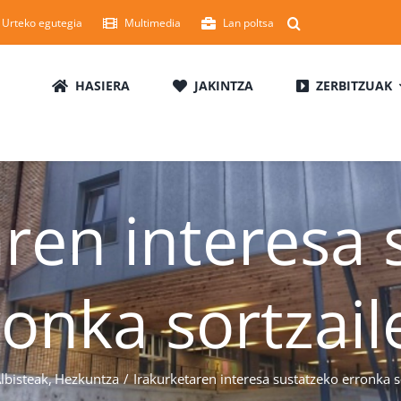
Urteko egutegia
Multimedia
Lan poltsa
HASIERA
JAKINTZA
ZERBITZUAK
aren interesa 
ronka sortzail
lbisteak
Hezkuntza
Irakurketaren interesa sustatzeko erronka s