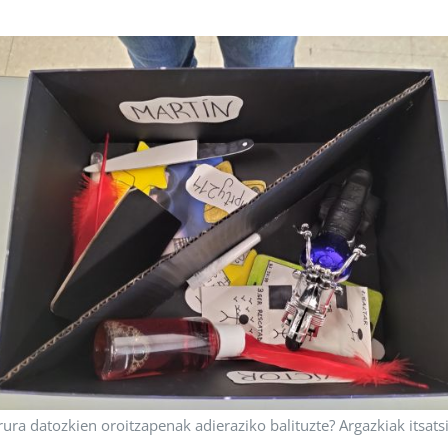
ura datozkien oroitzapenak adieraziko balituzte? Argazkiak itsats