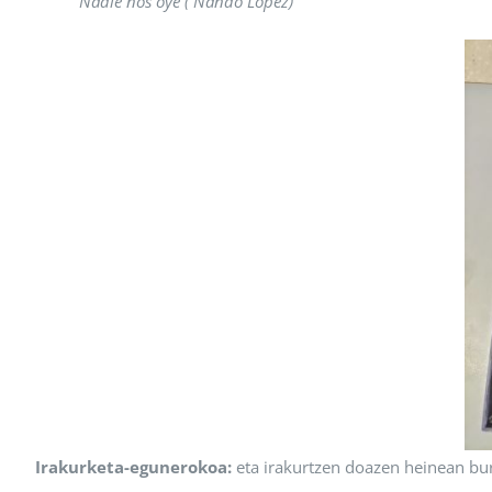
Nadie nos oye ( Nando López)
Irakurketa-egunerokoa:
eta irakurtzen doazen heinean bur