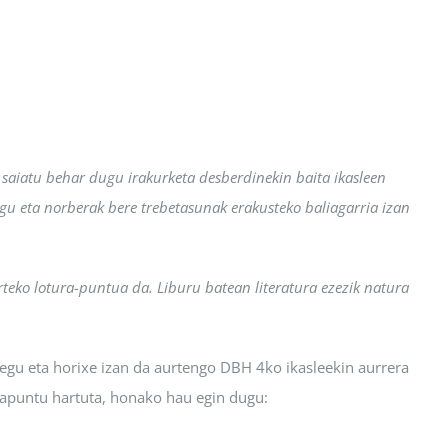
n saiatu behar dugu irakurketa desberdinekin baita ikasleen
ugu eta norberak bere trebetasunak erakusteko baliagarria izan
 arteko lotura-puntua da. Liburu batean literatura ezezik natura
kegu eta horixe izan da aurtengo DBH 4ko ikasleekin aurrera
biapuntu hartuta, honako hau egin dugu: