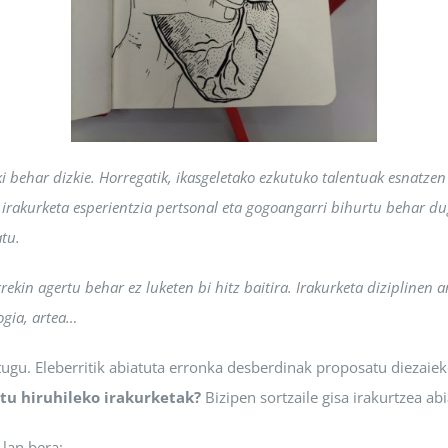
ki behar dizkie. Horregatik, ikasgeletako ezkutuko talentuak esnatze
 irakurketa esperientzia pertsonal eta gogoangarri bihurtu behar d
tu.
rrekin agertu behar ez luketen bi hitz baitira. Irakurketa diziplinen
sikologia, artea…
ugu. Eleberritik abiatuta erronka desberdinak proposatu diezaie
tu hiruhileko irakurketak?
Bizipen sortzaile gisa irakurtzea a
 lan bera: