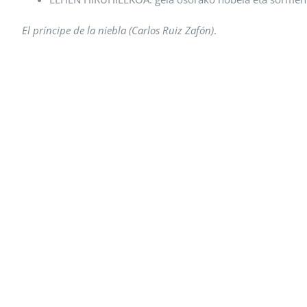
El príncipe de la niebla
(Carlos Ruiz Zafón)
.