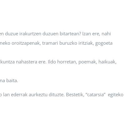
en duzue irakurtzen duzuen bitartean? Izan ere, nahi
neko oroitzapenak, tramari buruzko iritziak, gogoeta
zkuntza nahastera ere. Ildo horretan, poemak, haikuak,
na baita.
 lan ederrak aurkeztu dituzte. Bestetik, “catarsia” egiteko