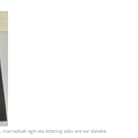
i, marrazkiak egin eta
lettering
asko ere sar daiteke.