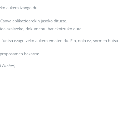
zeko aukera izango du.
Canva aplikazioarekin jasoko dituzte.
zioa azaltzeko, dokumentu bat ekoiztuko dute.
funtsa ezagutzeko aukera ematen du. Eta, nola ez, sormen hutsa
n-proposamen bakarra:
Pitcher)