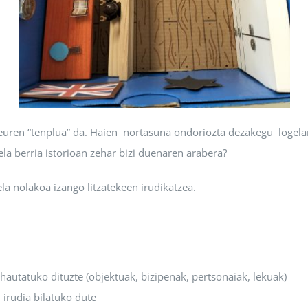
 euren “tenplua” da. Haien nortasuna ondoriozta dezakegu logelan
ela berria istorioan zehar bizi duenaren arabera?
la nolakoa izango litzatekeen irudikatzea.
autatuko dituzte (objektuak, bizipenak, pertsonaiak, lekuak)
n irudia bilatuko dute