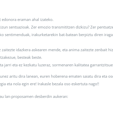
t edonora eraman ahal izateko.
kizun sentsazioak. Zer emozio transmititzen dizkizu? Zer pentsatz
o sentimenduak, irakurketarekin bat-batean berpiztu diren iraga
 zaitezte idazkera askearen mende, eta anima zaitezte zenbait hi
tzakezue, besteak beste.
 jarri eta ez kezkatu luzeraz, sormenaren kalitatea garrantzitsue
sunez aritu dira lanean, euren hoberena ematen saiatu dira eta oso
ia eta nola egin ere! Irakasle bezala oso eskertuta nago!!
au lan-proposamen desberdin aukeran: