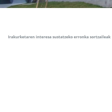
Irakurketaren interesa sustatzeko erronka sortzaileak