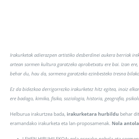
Irakurketak adierazpen artistiko desberdinei aukera berriak ire
artean sormen kultura garatzeko aprobetxatu ere bai. Izan ere,
behar du, hau da, sormena garatzeko ezinbesteko tresna bilaka
Ez da bidezkoa derrigorrezko irakurketez hitz egitea, inoiz elka
ere badago, kimika, fisika, soziologia, historia, geografia, p
Helburua irakurtzea bada,
irakurketara hurbildu
behar dit
eramandako irakurketa eta lan-proposamenak.
Nola antola
LEHEN HIRUHILEKOA:
gela osorako nobela eta sormen