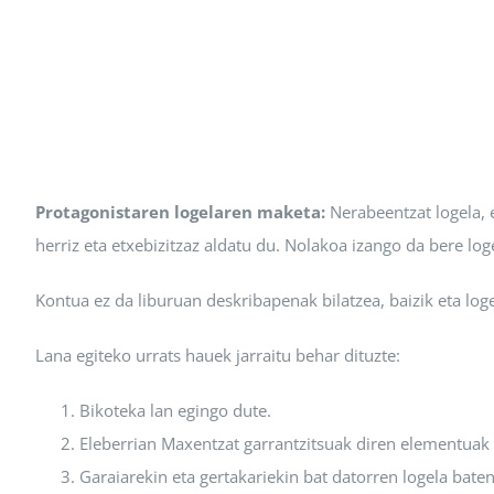
Protagonistaren logelaren maketa:
Nerabeentzat logela,
herriz eta etxebizitzaz aldatu du. Nolakoa izango da bere log
Kontua ez da liburuan deskribapenak bilatzea, baizik eta loge
Lana egiteko urrats hauek jarraitu behar dituzte:
Bikoteka lan egingo dute.
Eleberrian Maxentzat garrantzitsuak diren elementuak h
Garaiarekin eta gertakariekin bat datorren logela bate