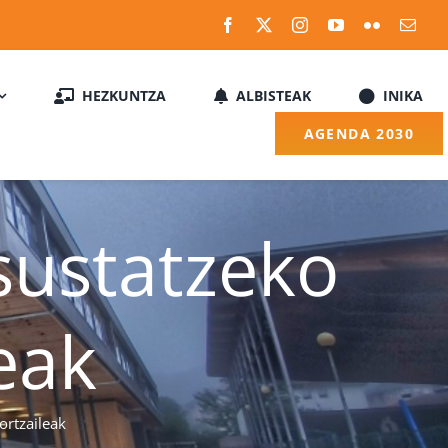
HEZKUNTZA
ALBISTEAK
INIKA
AGENDA 2030
sustatzeko
eak
ortzaileak