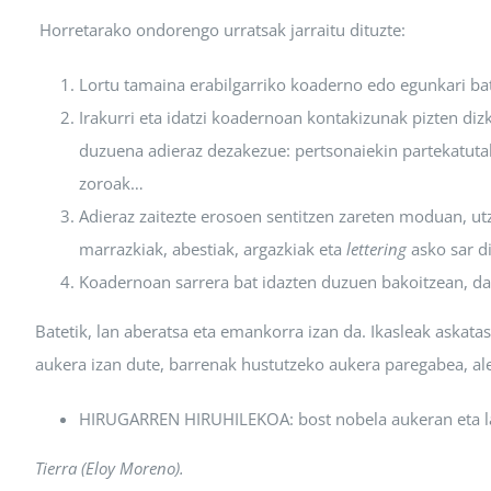
Horretarako ondorengo urratsak jarraitu dituzte:
Lortu tamaina erabilgarriko koaderno edo egunkari ba
Irakurri eta idatzi koadernoan kontakizunak pizten diz
duzuena adieraz dezakezue: pertsonaiekin partekatutak
zoroak…
Adieraz zaitezte erosoen sentitzen zareten moduan, utz
marrazkiak, abestiak, argazkiak eta
lettering
asko sar di
Koadernoan sarrera bat idazten duzuen bakoitzean, data
Batetik, lan aberatsa eta emankorra izan da. Ikasleak askata
aukera izan dute, barrenak hustutzeko aukera paregabea, aleg
HIRUGARREN HIRUHILEKOA: bost nobela aukeran eta l
Tierra (Eloy Moreno).