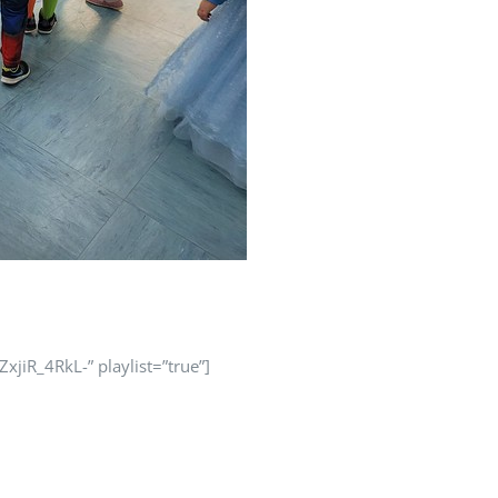
jiR_4RkL-” playlist=”true”]