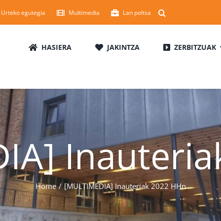
Urteko egutegia
Multimedia
Lan poltsa
HASIERA
JAKINTZA
ZERBITZUAK
A] Inauteri
Home
[MULTIMEDIA] Inauteriak 2022 HHn