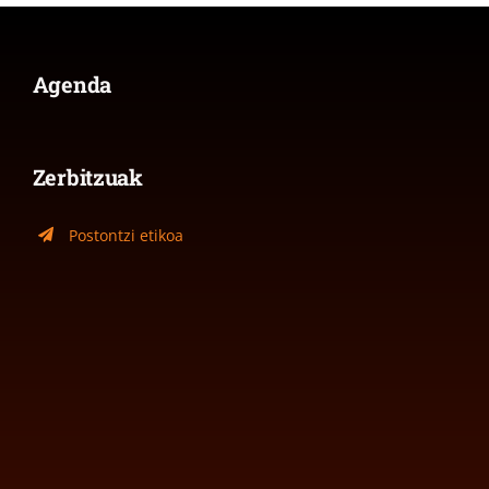
Agenda
Zerbitzuak
Postontzi etikoa