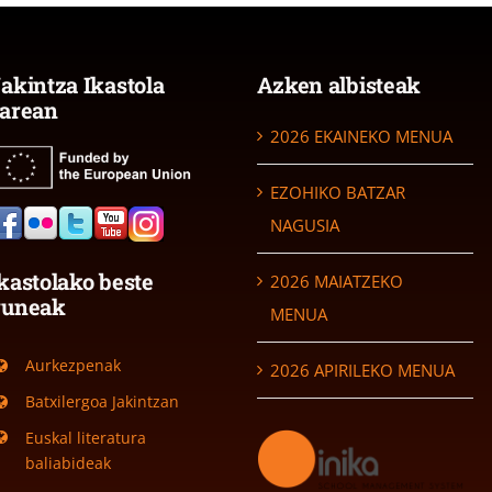
akintza Ikastola
Azken albisteak
arean
2026 EKAINEKO MENUA
EZOHIKO BATZAR
NAGUSIA
kastolako beste
2026 MAIATZEKO
guneak
MENUA
Aurkezpenak
2026 APIRILEKO MENUA
Batxilergoa Jakintzan
Euskal literatura
baliabideak