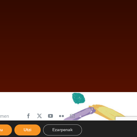
aimen
tu
Utzi
Ezarpenak