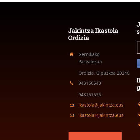
J
Jakintza Ikastola
s
Ordizia
Gernikako
Pasealekua
Ordizia, Gipuzkoa
20240
I
943160540
943161676
ikastola@jakintza.eus
ikastola@jakintza.eus