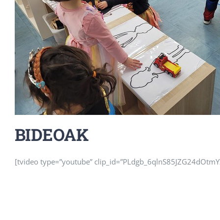
BIDEOAK
[tvideo type=”youtube” clip_id=”PLdgb_6qlnS85JZG24dOtmYZx