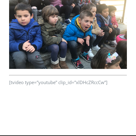
[tvideo type=”youtube” clip_id=”xlDHcZRccCw”]