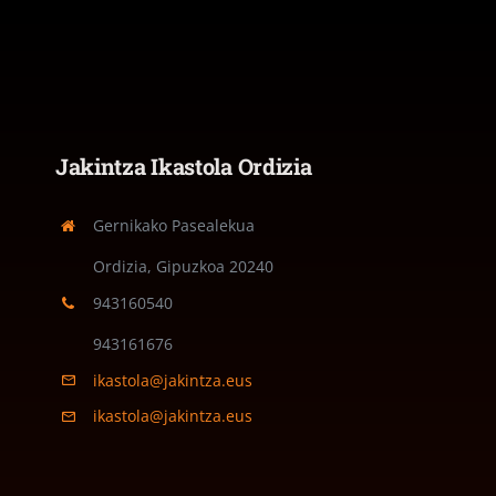
Jakintza Ikastola Ordizia
Gernikako Pasealekua
Ordizia, Gipuzkoa
20240
943160540
943161676
ikastola@jakintza.eus
ikastola@jakintza.eus