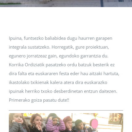
Albisteak
INIKA
Ipuina, funtsezko baliabidea dugu haurren garapen
integrala sustatzeko. Horregatik, gure proiektuan,
AGENDA 2030
egunero jorratzeaz gain, egundoko garrantzia du.
Korrika Ordiziatik pasatzeko ordu batzuk besterik ez
dira falta eta euskararen festa eder hau aitzaki hartuta,
ikastolako txikienak kalera atera dira euskarazko
ipuinak herriko txoko desberdinetan entzun daitezen.
Primerako goiza pasatu dute!!