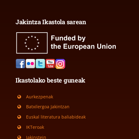
Jakintza Ikastola sarean
Ikastolako beste guneak
Aurkezpenak
Batxilergoa Jakintzan
Euskal literatura baliabideak
IKTeroak
Jakinstein