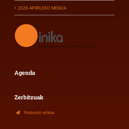
2026 APIRILEKO MENUA
Agenda
Zerbitzuak
Postontzi etikoa