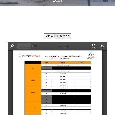
2024
Albisteak
INIKA
View Fullscreen
AGENDA 2030