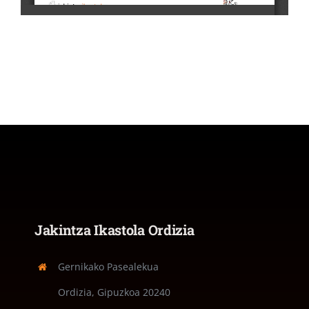
Jakintza Ikastola Ordizia
Gernikako Pasealekua
Ordizia, Gipuzkoa
20240