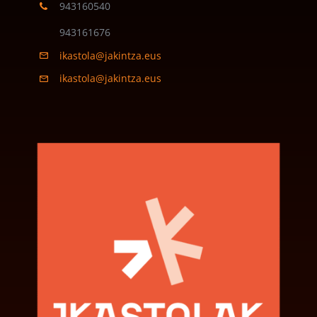
943160540
943161676
ikastola@jakintza.eus
ikastola@jakintza.eus