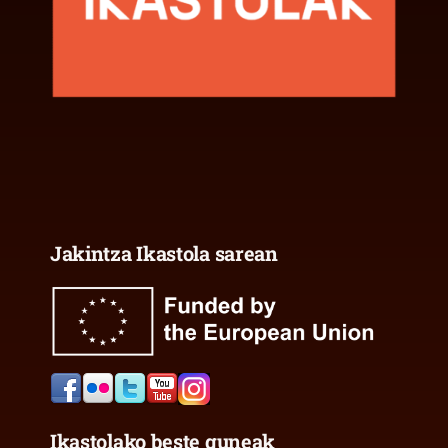
Jakintza Ikastola sarean
Ikastolako beste guneak