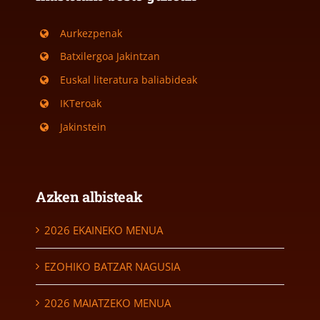
Aurkezpenak
Batxilergoa Jakintzan
Euskal literatura baliabideak
IKTeroak
Jakinstein
Azken albisteak
2026 EKAINEKO MENUA
EZOHIKO BATZAR NAGUSIA
2026 MAIATZEKO MENUA