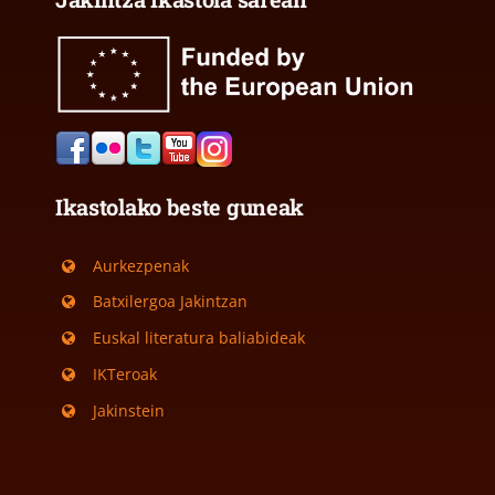
Ikastolako beste guneak
Aurkezpenak
Batxilergoa Jakintzan
Euskal literatura baliabideak
IKTeroak
Jakinstein