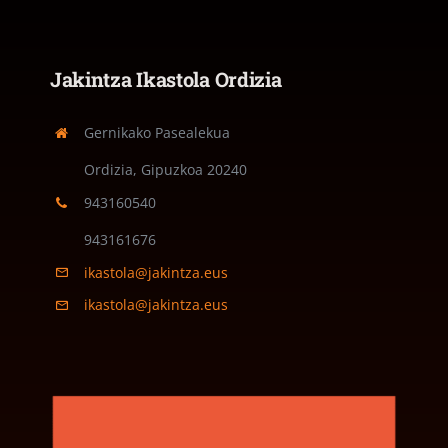
Jakintza Ikastola Ordizia
Gernikako Pasealekua
Ordizia, Gipuzkoa
20240
943160540
943161676
ikastola@jakintza.eus
ikastola@jakintza.eus