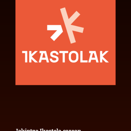
Jakintza Ikastola sarean