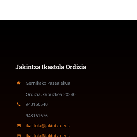
Jakintza Ikastola Ordizia
Gernikako Pasealekua
Ordizia, Gipuzkoa
20240
943160540
943161676
ikastola@jakintza.eus
ikastola@jakintza.eus