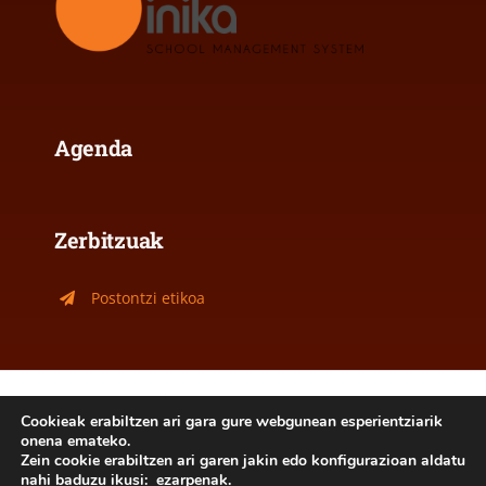
Agenda
Zerbitzuak
Postontzi etikoa
Lege oharra
|
Cookie politika
Cookieak erabiltzen ari gara gure webgunean esperientziarik
onena emateko.
2026- Jakintza Ikastola Ordizia - Hemengo edukiak
Zein cookie erabiltzen ari garen jakin edo konfigurazioan aldatu
nahi baduzu ikusi:
ezarpenak
.