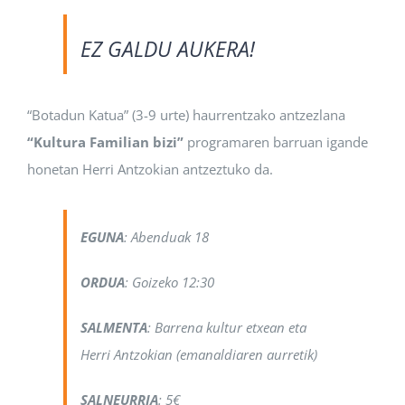
EZ GALDU AUKERA!
“Botadun Katua” (3-9 urte) haurrentzako antzezlana
“Kultura Familian bizi”
programaren barruan igande
honetan Herri Antzokian antzeztuko da.
EGUNA
: Abenduak 18
ORDUA
: Goizeko 12:30
SALMENTA
: Barrena kultur etxean eta
Herri Antzokian (emanaldiaren aurretik)
SALNEURRIA
: 5€