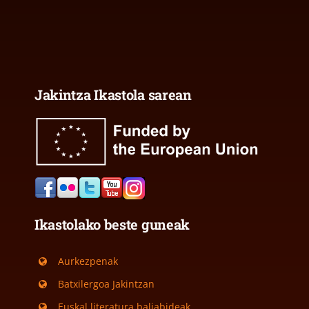
Jakintza Ikastola sarean
Ikastolako beste guneak
Aurkezpenak
Batxilergoa Jakintzan
Euskal literatura baliabideak