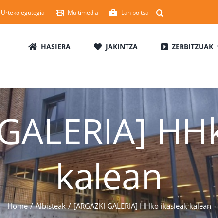
Urteko egutegia
Multimedia
Lan poltsa
HASIERA
JAKINTZA
ZERBITZUAK
GALERIA] HHk
kalean
Home
Albisteak
[ARGAZKI GALERIA] HHko ikasleak kalean