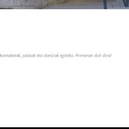
ntaketak, jolasak eta dantzak egiteko. Primeran ibili dira!