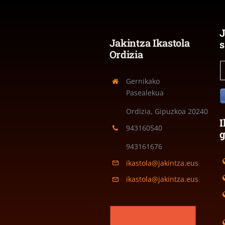
J
Jakintza Ikastola
s
Ordizia
Gernikako
Pasealekua
Ordizia, Gipuzkoa
20240
I
943160540
943161676
ikastola@jakintza.eus
ikastola@jakintza.eus