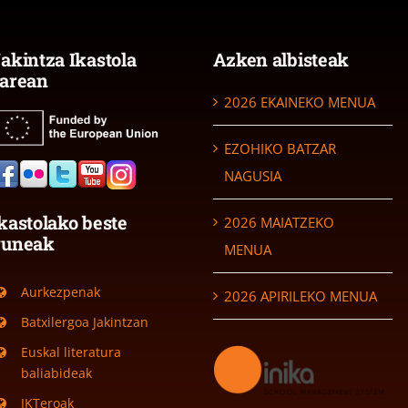
akintza Ikastola
Azken albisteak
arean
2026 EKAINEKO MENUA
EZOHIKO BATZAR
NAGUSIA
kastolako beste
2026 MAIATZEKO
guneak
MENUA
Aurkezpenak
2026 APIRILEKO MENUA
Batxilergoa Jakintzan
Euskal literatura
baliabideak
IKTeroak