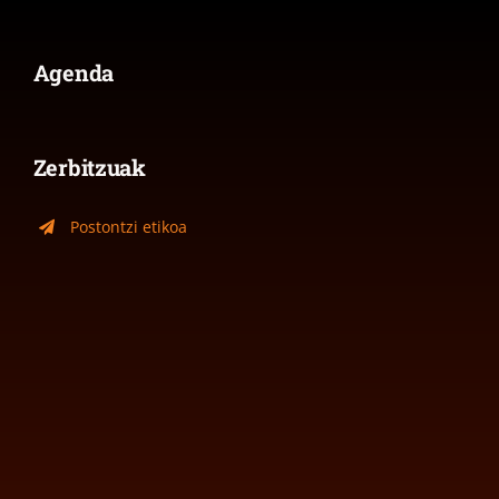
Agenda
Zerbitzuak
Postontzi etikoa