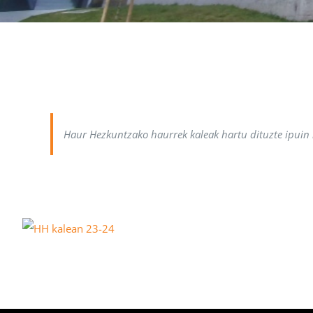
Haur Hezkuntzako haurrek kaleak hartu dituzte ipuin ko