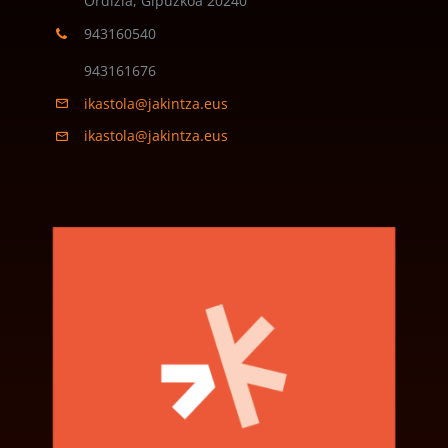
Ordizia, Gipuzkoa
20240
943160540
943161676
ikastola@jakintza.eus
ikastola@jakintza.eus