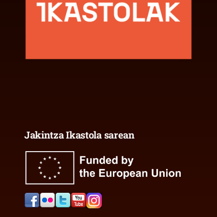
Jakintza Ikastola sarean