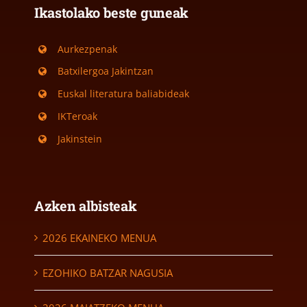
Ikastolako beste guneak
Aurkezpenak
Batxilergoa Jakintzan
Euskal literatura baliabideak
IKTeroak
Jakinstein
Azken albisteak
2026 EKAINEKO MENUA
EZOHIKO BATZAR NAGUSIA