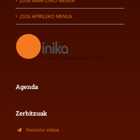
2026 MAIATZEKO MENUA
2026 APIRILEKO MENUA
Agenda
Zerbitzuak
Postontzi etikoa