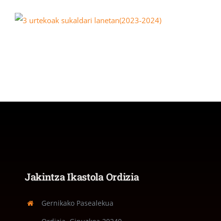
Jakintza Ikastola Ordizia
Gernikako Pasealekua