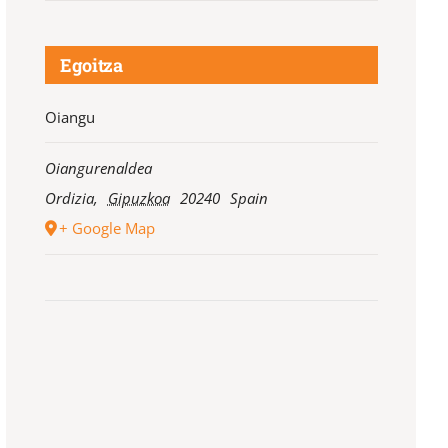
Egoitza
Oiangu
Oiangurenaldea
Ordizia
,
Gipuzkoa
20240
Spain
+ Google Map