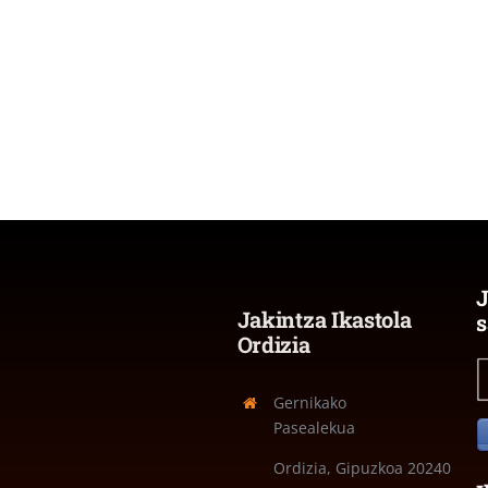
J
Jakintza Ikastola
s
Ordizia
Gernikako
Pasealekua
Ordizia, Gipuzkoa
20240