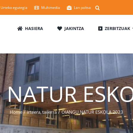
Urteko egutegia
Multimedia
Lan poltsa
HASIERA
JAKINTZA
ZERBITZUAK
 NATUR ESKO
Home
irteera
tailerra
OIANGU NATUR ESKOLA 2023