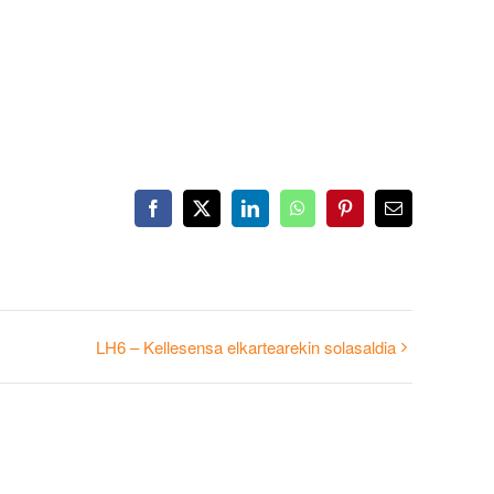
Facebook
X
LinkedIn
WhatsApp
Pinterest
Email
LH6 – Kellesensa elkartearekin solasaldia