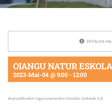
EKITALDIA HA
OIANGU NATUR ESKOLA
2023-Mai-04 @ 9:00
-
12:00
Aranzadikoekin ingurumenarekin lotutako lanketak-3.A