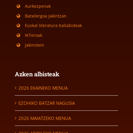
Aurkezpenak
Batxilergoa Jakintzan
Euskal literatura baliabideak
IKTeroak
Jakinstein
Azken albisteak
2026 EKAINEKO MENUA
EZOHIKO BATZAR NAGUSIA
2026 MAIATZEKO MENUA