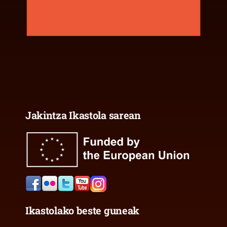
Jakintza Ikastola sarean
Ikastolako beste guneak