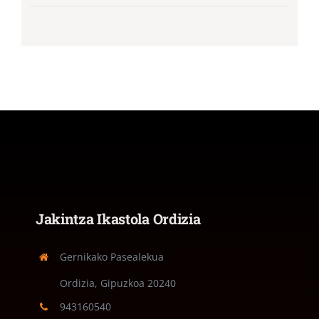
Jakintza Ikastola Ordizia
Gernikako Pasealekua
Ordizia, Gipuzkoa
20240
943160540