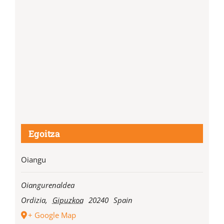
Egoitza
Oiangu
Oiangurenaldea
Ordizia
,
Gipuzkoa
20240
Spain
+ Google Map