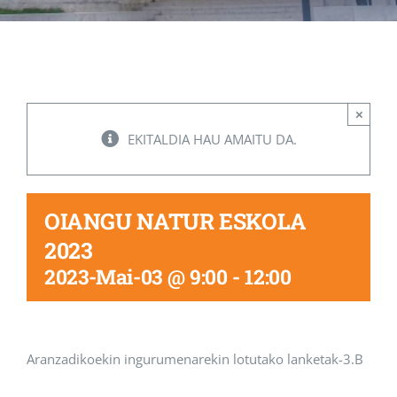
Albisteak
INIKA
×
EKITALDIA HAU AMAITU DA.
AGENDA 2030
OIANGU NATUR ESKOLA
2023
2023-Mai-03 @ 9:00
-
12:00
Aranzadikoekin ingurumenarekin lotutako lanketak-3.B