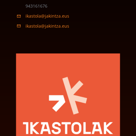
943161676
ikastola@jakintza.eus
ikastola@jakintza.eus