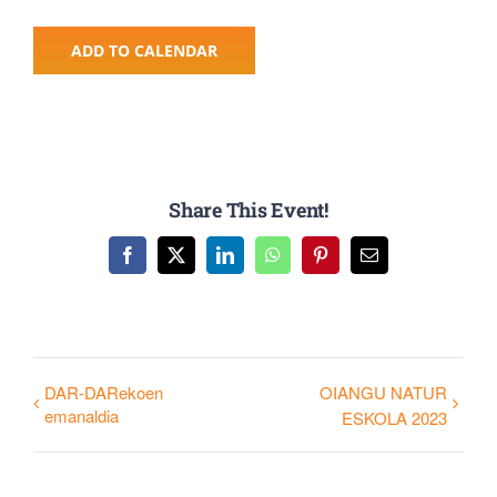
ADD TO CALENDAR
Share This Event!
Facebook
X
LinkedIn
WhatsApp
Pinterest
Email
DAR-DARekoen
OIANGU NATUR
emanaldia
ESKOLA 2023