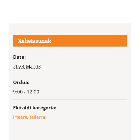
Xehetasunak
Data:
2023-Mai-03
Ordua:
9:00 - 12:00
Ekitaldi kategoria:
irteera
,
tailerra