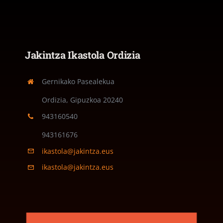
Jakintza Ikastola Ordizia
Gernikako Pasealekua
Ordizia, Gipuzkoa
20240
943160540
943161676
ikastola@jakintza.eus
ikastola@jakintza.eus