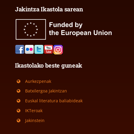
Jakintza Ikastola sarean
Ikastolako beste guneak
Aurkezpenak
Batxilergoa Jakintzan
Euskal literatura baliabideak
IKTeroak
Jakinstein