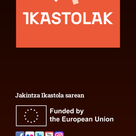
Jakintza Ikastola sarean