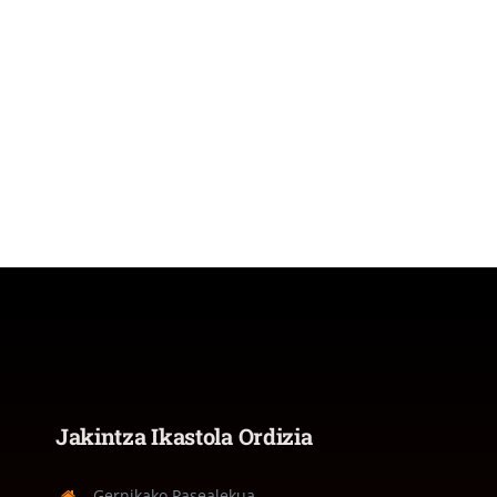
Jakintza Ikastola Ordizia
Gernikako Pasealekua