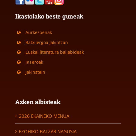
Ikastolako beste guneak
Aurkezpenak
Batxilergoa Jakintzan
Euskal literatura baliabideak
IKTeroak
Jakinstein
Azken albisteak
2026 EKAINEKO MENUA
EZOHIKO BATZAR NAGUSIA