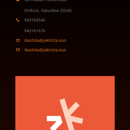
Ordizia, Gipuzkoa
20240
943160540
943161676
ikastola@jakintza.eus
ikastola@jakintza.eus