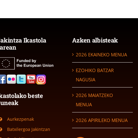
akintza Ikastola
Azken albisteak
arean
2026 EKAINEKO MENUA
EZOHIKO BATZAR
NAGUSIA
kastolako beste
2026 MAIATZEKO
guneak
MENUA
Aurkezpenak
2026 APIRILEKO MENUA
Batxilergoa Jakintzan