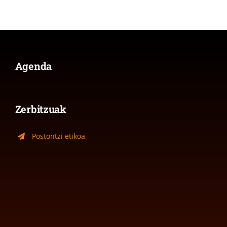
Agenda
Zerbitzuak
Postontzi etikoa