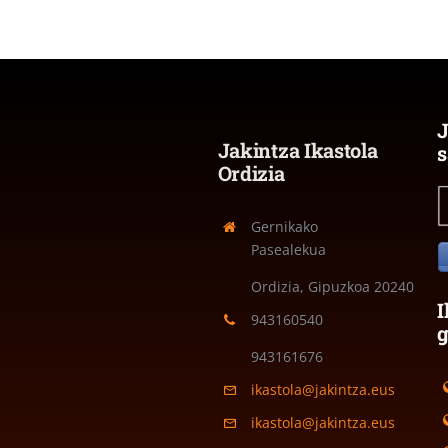
J
Jakintza Ikastola
s
Ordizia
Gernikako
Pasealekua
Ordizia, Gipuzkoa
20240
I
943160540
943161676
ikastola@jakintza.eus
ikastola@jakintza.eus