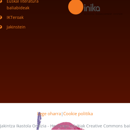
Euskal literatura
baliabideak
IKTeroak
Jakinstein
Lege oharra
|
Cookie politika
 Jakintza Ikastola Ordizia - Hemengo edukiak Creative Commons b