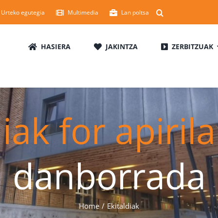
Urteko egutegia
Multimedia
Lan poltsa
HASIERA
JAKINTZA
ZERBITZUAK
diak for apiril
danborrada
Home
Ekitaldiak