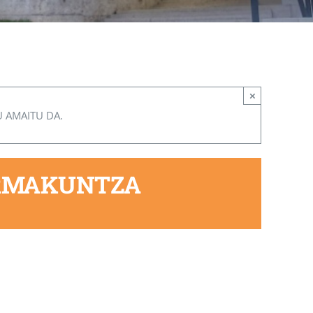
×
U AMAITU DA.
ORMAKUNTZA