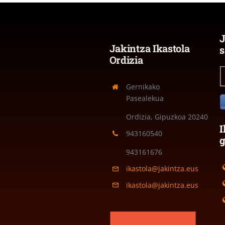
J
Jakintza Ikastola
s
Ordizia
Gernikako
Pasealekua
Ordizia, Gipuzkoa
20240
I
943160540
943161676
ikastola@jakintza.eus
ikastola@jakintza.eus