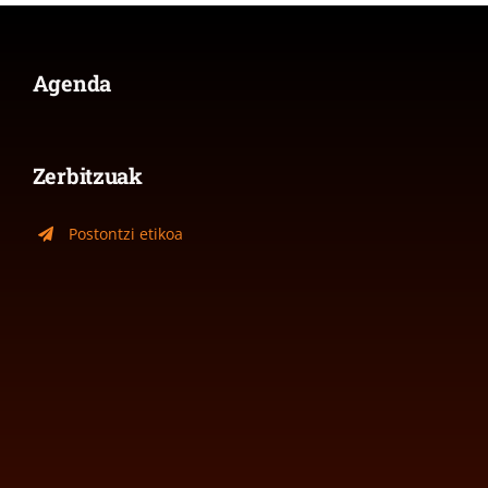
Agenda
Zerbitzuak
Postontzi etikoa