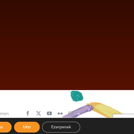
aimen
tu
Utzi
Ezarpenak