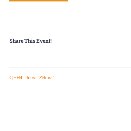
Share This Event!
[HH4] irteera “Zirkura”