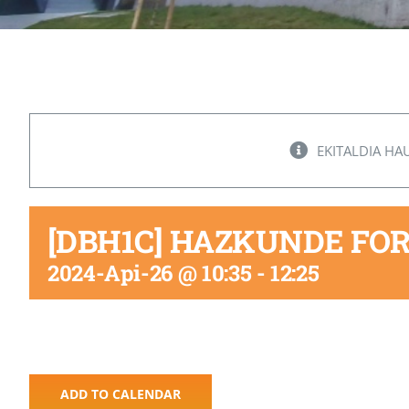
EKITALDIA HA
[DBH1C] HAZKUNDE F
2024-Api-26 @ 10:35
-
12:25
ADD TO CALENDAR