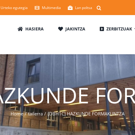
Urteko egutegia
Multimedia
Lan poltsa
HASIERA
JAKINTZA
ZERBITZUAK
HAZKUNDE FO
Home
tailerra
[DBH1C] HAZKUNDE FORMAKUNTZA