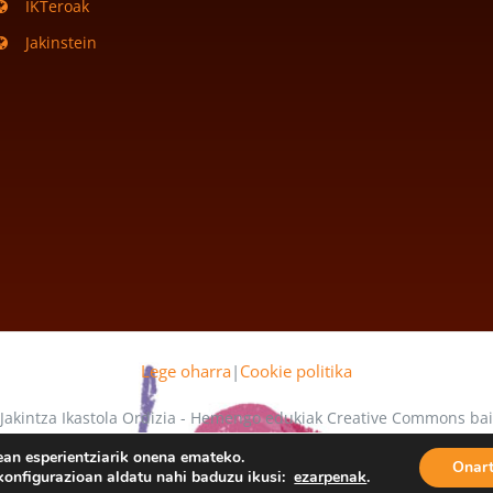
IKTeroak
Jakinstein
Lege oharra
|
Cookie politika
 Jakintza Ikastola Ordizia - Hemengo edukiak Creative Commons b
 mende daude
ean esperientziarik onena emateko.
Onar
o konfigurazioan aldatu nahi baduzu ikusi:
ezarpenak
.