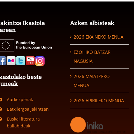
akintza Ikastola
Azken albisteak
arean
2026 EKAINEKO MENUA
EZOHIKO BATZAR
NAGUSIA
kastolako beste
2026 MAIATZEKO
guneak
MENUA
Aurkezpenak
2026 APIRILEKO MENUA
Batxilergoa Jakintzan
Euskal literatura
baliabideak