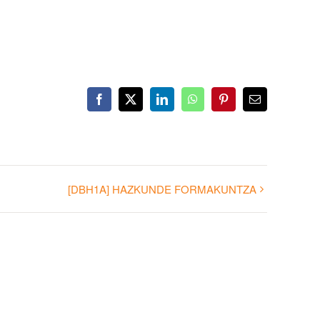
Facebook
X
LinkedIn
WhatsApp
Pinterest
Email
[DBH1A] HAZKUNDE FORMAKUNTZA