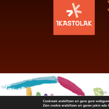
2026-
baten
Cookieak erabiltzen ari gara gure webgun
Zein cookie erabiltzen ari garen jakin ed