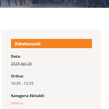
Xehetasunak
Data:
2024-Api-26
Ordua:
10:35 - 12:25
Kategoria Ekitaldi:
tailerra