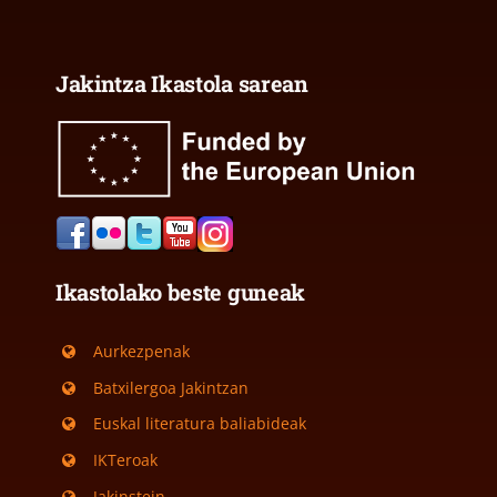
Jakintza Ikastola sarean
Ikastolako beste guneak
Aurkezpenak
Batxilergoa Jakintzan
Euskal literatura baliabideak
IKTeroak
Jakinstein