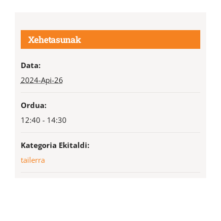
Xehetasunak
Data:
2024-Api-26
Ordua:
12:40 - 14:30
Kategoria Ekitaldi:
tailerra