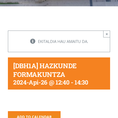
Albisteak
INIKA
×
EKITALDIA HAU AMAITU DA.
AGENDA 2030
[DBH1A] HAZKUNDE
FORMAKUNTZA
2024-Api-26 @ 12:40
-
14:30
ADD TO CALENDAR