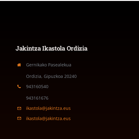
Jakintza Ikastola Ordizia
Gernikako Pasealekua
Ordizia, Gipuzkoa
20240
943160540
943161676
ikastola@jakintza.eus
ikastola@jakintza.eus