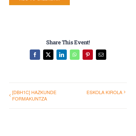
Share This Event!
Facebook
X
LinkedIn
WhatsApp
Pinterest
Email
[DBH1C] HAZKUNDE
ESKOLA KIROLA
FORMAKUNTZA