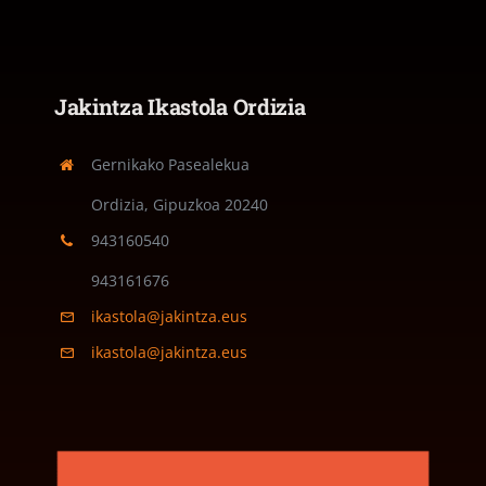
Jakintza Ikastola Ordizia
Gernikako Pasealekua
Ordizia, Gipuzkoa
20240
943160540
943161676
ikastola@jakintza.eus
ikastola@jakintza.eus