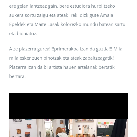
ere gelan lantzeaz gain, bere estudiora hurbiltzeko
aukera sortu zaigu eta ateak ireki dizkigute Amaia
Epeldek eta Maite Lasak kolorezko mundu batean sartu
eta bidaiatuz.
A ze plazerra gurea!!!!primerakoa izan da guztia!!! Mila
mila esker zuen bihotzak eta ateak zabaltzeagatik!
Plazerra izan da bi artista hauen artelanak bertatik
bertara.