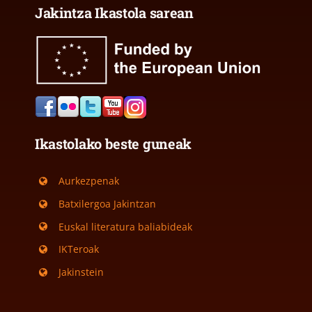
Jakintza Ikastola sarean
Ikastolako beste guneak
Aurkezpenak
Batxilergoa Jakintzan
Euskal literatura baliabideak
IKTeroak
Jakinstein