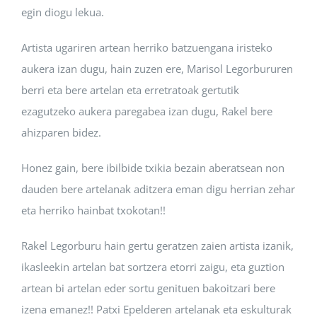
egin diogu lekua.
Artista ugariren artean herriko batzuengana iristeko
aukera izan dugu, hain zuzen ere, Marisol Legorbururen
berri eta bere artelan eta erretratoak gertutik
ezagutzeko aukera paregabea izan dugu, Rakel bere
ahizparen bidez.
Honez gain, bere ibilbide txikia bezain aberatsean non
dauden bere artelanak aditzera eman digu herrian zehar
eta herriko hainbat txokotan!!
Rakel Legorburu hain gertu geratzen zaien artista izanik,
ikasleekin artelan bat sortzera etorri zaigu, eta guztion
artean bi artelan eder sortu genituen bakoitzari bere
izena emanez!! Patxi Epelderen artelanak eta eskulturak