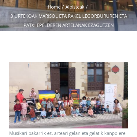
Home
Albisteak
Albisteak
3 URTEKOAK MARISOL ETA RAKEL LEGORBURUREN ETA
PATXI EPELDEREN ARTELANAK EZAGUTZEN
INIKA
AGENDA 2030
Musikari bakarrik ez, arteari gelan eta gelatik kanpo ere