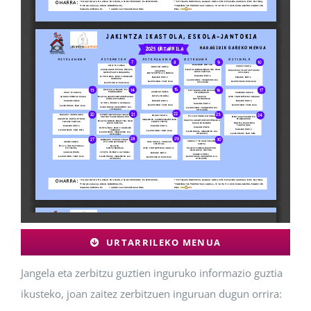
URTARRILEKO MENUA
Jangela eta zerbitzu guztien inguruko informazio guztia
ikusteko, joan zaitez zerbitzuen inguruan dugun orrira: