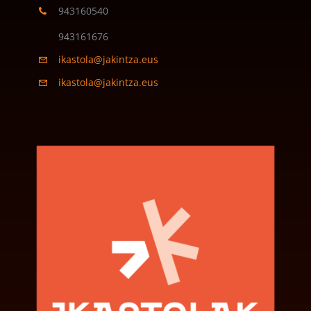
943160540
943161676
ikastola@jakintza.eus
ikastola@jakintza.eus