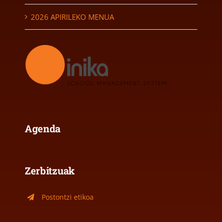
2026 APIRILEKO MENUA
Agenda
Zerbitzuak
Postontzi etikoa