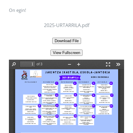
On egin!
2025-URTARRILA.pdf
Download File
View Fullscreen