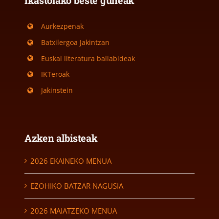
Aurkezpenak
Batxilergoa Jakintzan
Euskal literatura baliabideak
IKTeroak
Jakinstein
Azken albisteak
2026 EKAINEKO MENUA
EZOHIKO BATZAR NAGUSIA
2026 MAIATZEKO MENUA