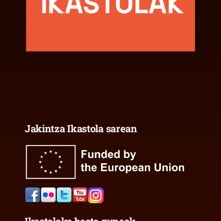
Jakintza Ikastola sarean
Ikastolako beste guneak