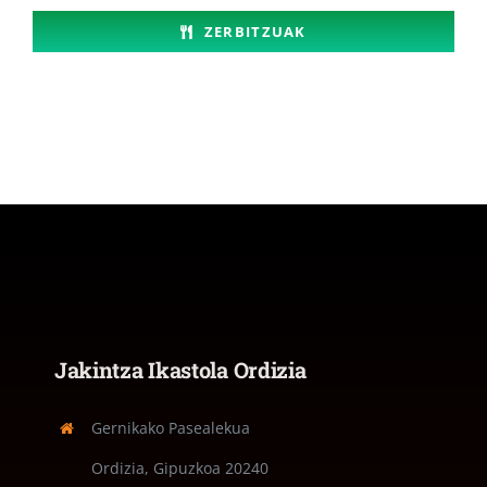
ZERBITZUAK
Jakintza Ikastola Ordizia
Gernikako Pasealekua
Ordizia, Gipuzkoa
20240