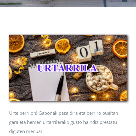
Albisteak
INIKA
AGENDA 2030
Urte berri on! Gabonak pasa dira eta berriro bueltan
gara eta hemen urtarrilerako gusto haindiz prestatu
diguten menua!