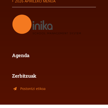
2026 APIRILEKO MENUA
Agenda
Zerbitzuak
Postontzi etikoa