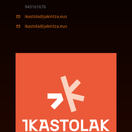
943161676
ikastola@jakintza.eus
ikastola@jakintza.eus