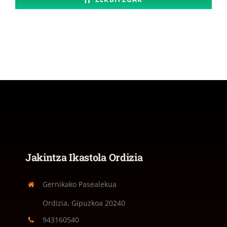
Jakintza Ikastola Ordizia
Gernikako Pasealekua
Ordizia, Gipuzkoa
20240
943160540