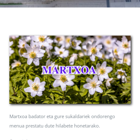
Albisteak
INIKA
AGENDA 2030
Martxoa badator eta gure sukaldariek ondorengo
menua prestatu dute hilabete honetarako.