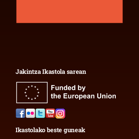
Jakintza Ikastola sarean
Ikastolako beste guneak