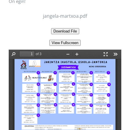
On egin!
jangela-martxoa.pdf
Download File
View Fullscreen