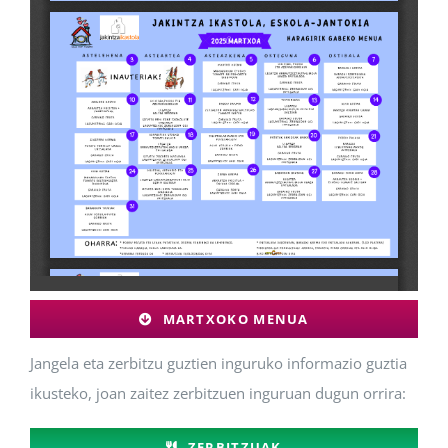
MARTXOKO MENUA
Jangela eta zerbitzu guztien inguruko informazio guztia
ikusteko, joan zaitez zerbitzuen inguruan dugun orrira:
ZERBITZUAK