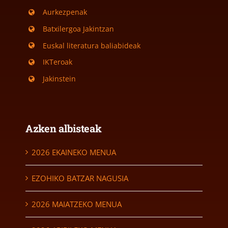
Aurkezpenak
Batxilergoa Jakintzan
Euskal literatura baliabideak
IKTeroak
Jakinstein
Azken albisteak
2026 EKAINEKO MENUA
EZOHIKO BATZAR NAGUSIA
2026 MAIATZEKO MENUA