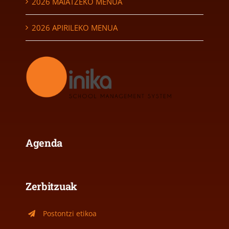
2026 MAIATZEKO MENUA
2026 APIRILEKO MENUA
Agenda
Zerbitzuak
Postontzi etikoa