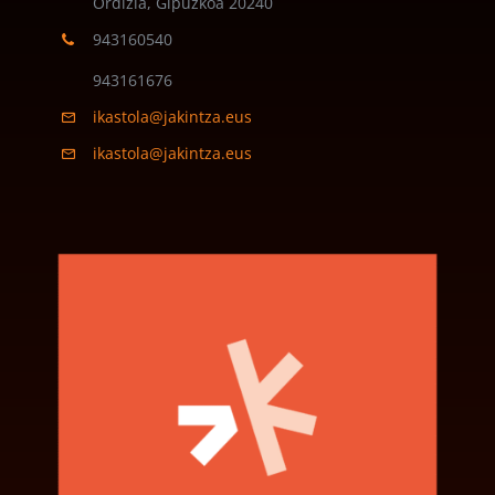
Ordizia, Gipuzkoa
20240
943160540
943161676
ikastola@jakintza.eus
ikastola@jakintza.eus