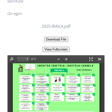
berrituta!
On egin!
2025-IRAILA.pdf
Download File
View Fullscreen