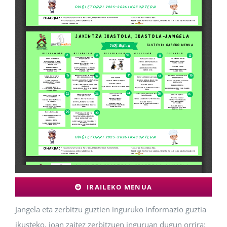
IRAILEKO MENUA
Jangela eta zerbitzu guztien inguruko informazio guztia
ikusteko, joan zaitez zerbitzuen inguruan dugun orrira: