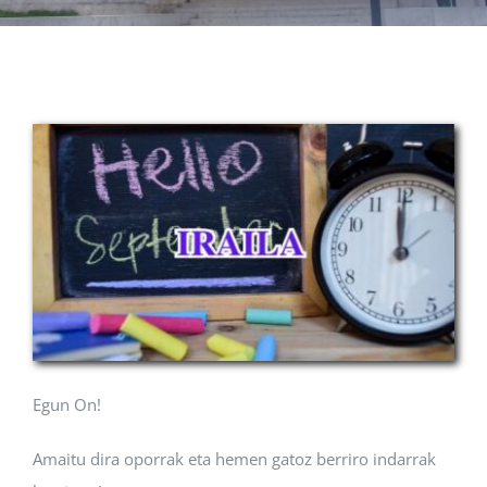
Albisteak
INIKA
AGENDA 2030
Egun On!
Amaitu dira oporrak eta hemen gatoz berriro indarrak