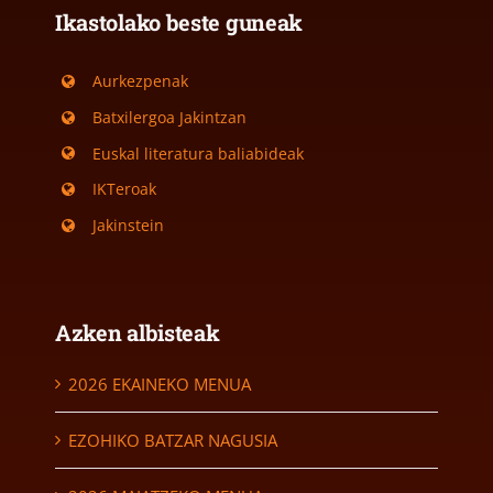
Ikastolako beste guneak
Aurkezpenak
Batxilergoa Jakintzan
Euskal literatura baliabideak
IKTeroak
Jakinstein
Azken albisteak
2026 EKAINEKO MENUA
EZOHIKO BATZAR NAGUSIA