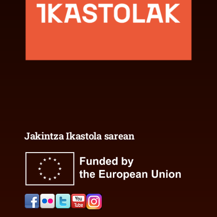
Jakintza Ikastola sarean