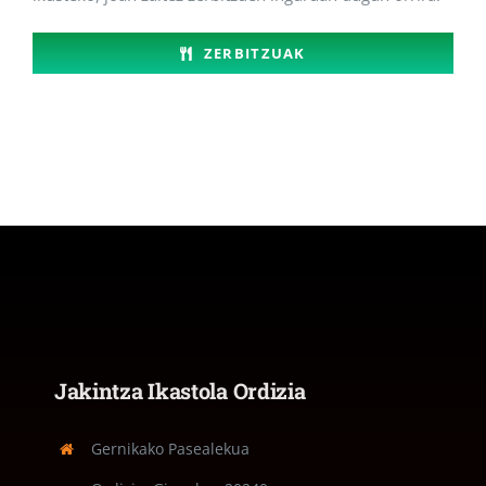
ZERBITZUAK
Jakintza Ikastola Ordizia
Gernikako Pasealekua