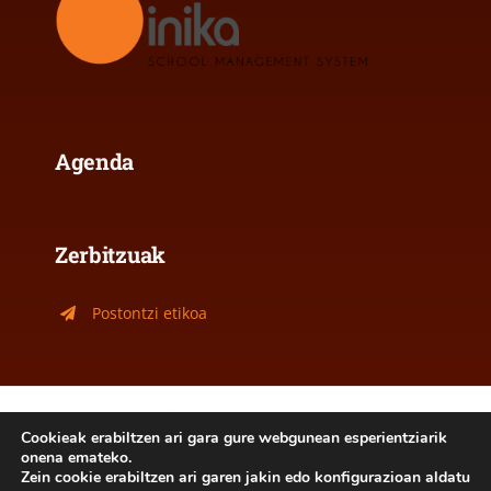
Agenda
Zerbitzuak
Postontzi etikoa
Lege oharra
|
Cookie politika
Cookieak erabiltzen ari gara gure webgunean esperientziarik
onena emateko.
2026- Jakintza Ikastola Ordizia - Hemengo edukiak
Zein cookie erabiltzen ari garen jakin edo konfigurazioan aldatu