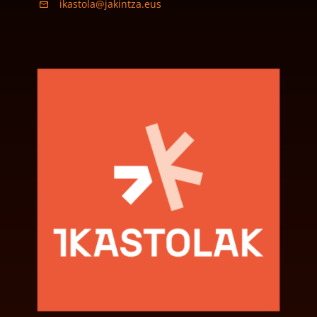
ikastola@jakintza.eus