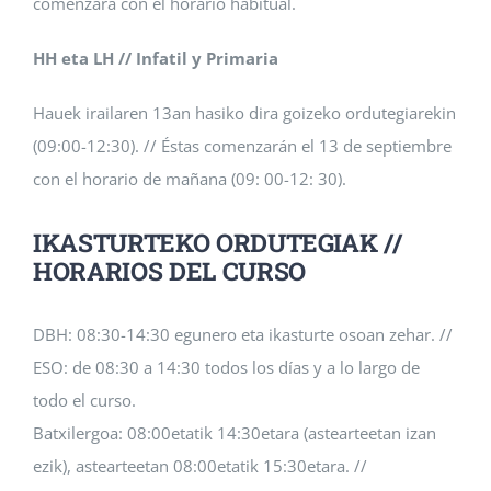
comenzará con el horario habitual.
HH eta LH // Infatil y Primaria
Hauek irailaren 13an hasiko dira goizeko ordutegiarekin
(09:00-12:30). // Éstas comenzarán el 13 de septiembre
con el horario de mañana (09: 00-12: 30).
IKASTURTEKO ORDUTEGIAK //
HORARIOS DEL CURSO
DBH: 08:30-14:30 egunero eta ikasturte osoan zehar. //
ESO: de 08:30 a 14:30 todos los días y a lo largo de
todo el curso.
Batxilergoa: 08:00etatik 14:30etara (astearteetan izan
ezik), astearteetan 08:00etatik 15:30etara. //