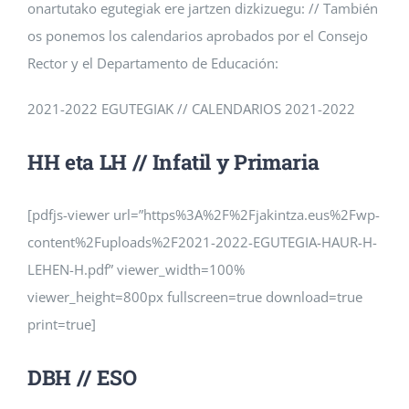
onartutako egutegiak ere jartzen dizkizuegu: // También
os ponemos los calendarios aprobados por el Consejo
Rector y el Departamento de Educación:
2021-2022 EGUTEGIAK // CALENDARIOS 2021-2022
HH eta LH // Infatil y Primaria
[pdfjs-viewer url=”https%3A%2F%2Fjakintza.eus%2Fwp-
content%2Fuploads%2F2021-2022-EGUTEGIA-HAUR-H-
LEHEN-H.pdf” viewer_width=100%
viewer_height=800px fullscreen=true download=true
print=true]
DBH // ESO