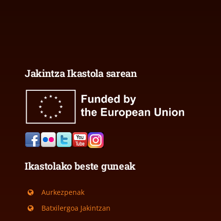
Jakintza Ikastola sarean
Ikastolako beste guneak
Aurkezpenak
Batxilergoa Jakintzan