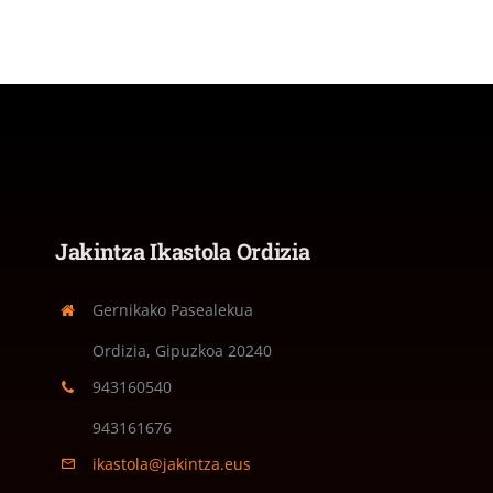
Jakintza Ikastola Ordizia
Gernikako Pasealekua
Ordizia, Gipuzkoa
20240
943160540
943161676
ikastola@jakintza.eus