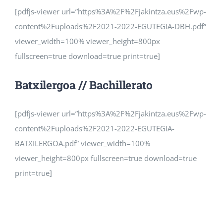
[pdfjs-viewer url=”https%3A%2F%2Fjakintza.eus%2Fwp-
content%2Fuploads%2F2021-2022-EGUTEGIA-DBH.pdf”
viewer_width=100% viewer_height=800px
fullscreen=true download=true print=true]
Batxilergoa // Bachillerato
[pdfjs-viewer url=”https%3A%2F%2Fjakintza.eus%2Fwp-
content%2Fuploads%2F2021-2022-EGUTEGIA-
BATXILERGOA.pdf” viewer_width=100%
viewer_height=800px fullscreen=true download=true
print=true]