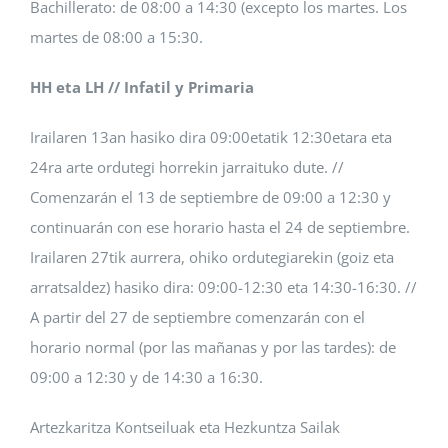
Bachillerato: de 08:00 a 14:30 (excepto los martes. Los
martes de 08:00 a 15:30.
HH eta LH // Infatil y Primaria
Irailaren 13an hasiko dira 09:00etatik 12:30etara eta
24ra arte ordutegi horrekin jarraituko dute. //
Comenzarán el 13 de septiembre de 09:00 a 12:30 y
continuarán con ese horario hasta el 24 de septiembre.
Irailaren 27tik aurrera, ohiko ordutegiarekin (goiz eta
arratsaldez) hasiko dira: 09:00-12:30 eta 14:30-16:30. //
A partir del 27 de septiembre comenzarán con el
horario normal (por las mañanas y por las tardes): de
09:00 a 12:30 y de 14:30 a 16:30.
Artezkaritza Kontseiluak eta Hezkuntza Sailak