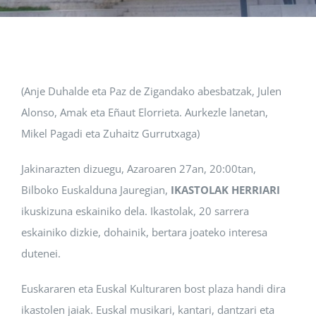
Albisteak
INIKA
(Anje Duhalde eta Paz de Zigandako abesbatzak, Julen
Alonso, Amak eta Eñaut Elorrieta. Aurkezle lanetan,
AGENDA 2030
Mikel Pagadi eta Zuhaitz Gurrutxaga)
Jakinarazten dizuegu, Azaroaren 27an, 20:00tan,
Bilboko Euskalduna Jauregian,
IKASTOLAK HERRIARI
ikuskizuna eskainiko dela. Ikastolak, 20 sarrera
eskainiko dizkie, dohainik, bertara joateko interesa
dutenei.
Euskararen eta Euskal Kulturaren bost plaza handi dira
ikastolen jaiak. Euskal musikari, kantari, dantzari eta