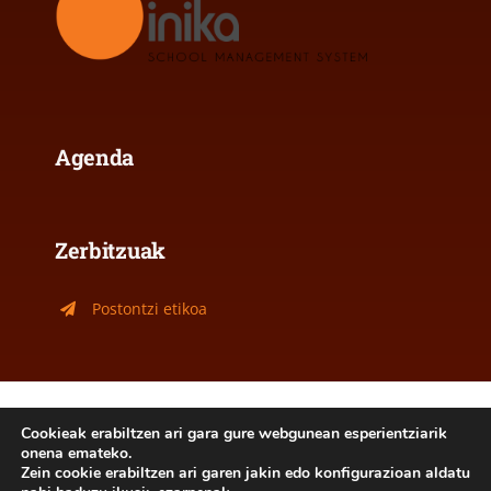
Agenda
Zerbitzuak
Postontzi etikoa
Lege oharra
|
Cookie politika
Cookieak erabiltzen ari gara gure webgunean esperientziarik
onena emateko.
2026- Jakintza Ikastola Ordizia - Hemengo edukiak
Zein cookie erabiltzen ari garen jakin edo konfigurazioan aldatu