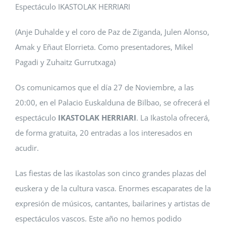
Espectáculo IKASTOLAK HERRIARI
(Anje Duhalde y el coro de Paz de Ziganda, Julen Alonso,
Amak y Eñaut Elorrieta. Como presentadores, Mikel
Pagadi y Zuhaitz Gurrutxaga)
Os comunicamos que el día 27 de Noviembre, a las
20:00, en el Palacio Euskalduna de Bilbao, se ofrecerá el
espectáculo
IKASTOLAK HERRIARI
. La Ikastola ofrecerá,
de forma gratuita, 20 entradas a los interesados en
acudir.
Las fiestas de las ikastolas son cinco grandes plazas del
euskera y de la cultura vasca. Enormes escaparates de la
expresión de músicos, cantantes, bailarines y artistas de
espectáculos vascos. Este año no hemos podido