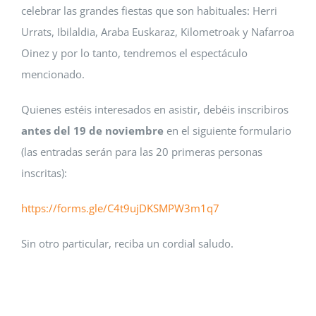
celebrar las grandes fiestas que son habituales: Herri
Urrats, Ibilaldia, Araba Euskaraz, Kilometroak y Nafarroa
Oinez y por lo tanto, tendremos el espectáculo
mencionado.
Quienes estéis interesados en asistir, debéis inscribiros
antes del 19 de noviembre
en el siguiente formulario
(las entradas serán para las 20 primeras personas
inscritas):
https://forms.gle/C4t9ujDKSMPW3m1q7
Sin otro particular, reciba un cordial saludo.