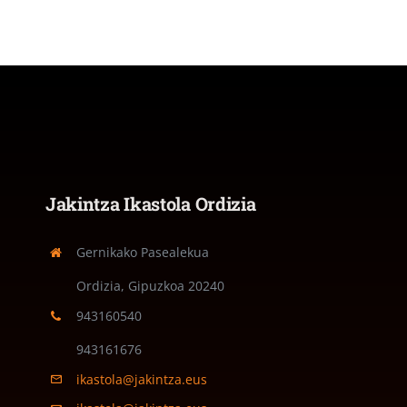
Jakintza Ikastola Ordizia
Gernikako Pasealekua
Ordizia, Gipuzkoa
20240
943160540
943161676
ikastola@jakintza.eus