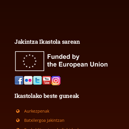
Jakintza Ikastola sarean
Ikastolako beste guneak
Aurkezpenak
Batxilergoa Jakintzan