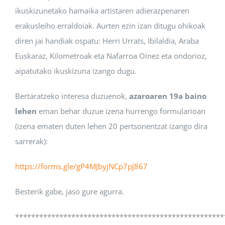
ikuskizunetako hamaika artistaren adierazpenaren
erakusleiho erraldoiak. Aurten ezin izan ditugu ohikoak
diren jai handiak ospatu: Herri Urrats, Ibilaldia, Araba
Euskaraz, Kilometroak eta Nafarroa Oinez eta ondorioz,
aipatutako ikuskizuna izango dugu.
Bertaratzeko interesa duzuenok,
azaroaren 19a baino
lehen
eman behar duzue izena hurrengo formularioan
(izena ematen duten lehen 20 pertsonentzat izango dira
sarrerak):
https://forms.gle/gP4MJbyjNCp7pJ867
Besterik gabe, jaso gure agurra.
****************************************************