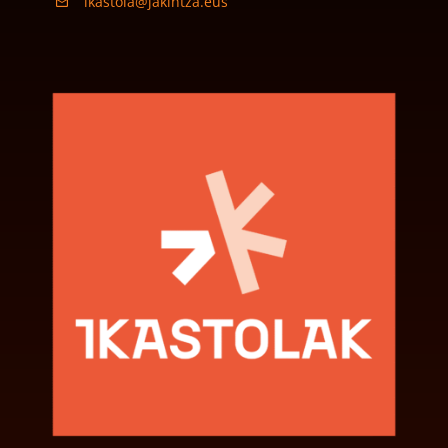
ikastola@jakintza.eus