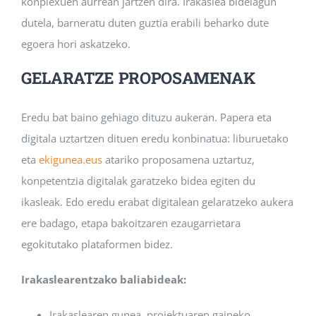
konplexuen aurrean jartzen dira. Irakaslea bidelagun
dutela, barneratu duten guztia erabili beharko dute
egoera hori askatzeko.
GELARATZE PROPOSAMENAK
Eredu bat baino gehiago dituzu aukeran. Papera eta
digitala uztartzen dituen eredu konbinatua: liburuetako
eta
ekigunea.eus
atariko proposamena uztartuz,
konpetentzia digitalak garatzeko bidea egiten du
ikasleak. Edo eredu erabat digitalean gelaratzeko aukera
ere badago, etapa bakoitzaren ezaugarrietara
egokitutako plataformen bidez.
Irakaslearentzako baliabideak:
Irakaslearen gunea, proiektuaren gaineko