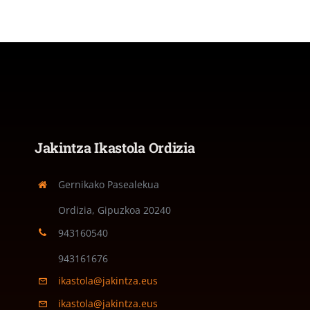
Jakintza Ikastola Ordizia
Gernikako Pasealekua
Ordizia, Gipuzkoa
20240
943160540
943161676
ikastola@jakintza.eus
ikastola@jakintza.eus