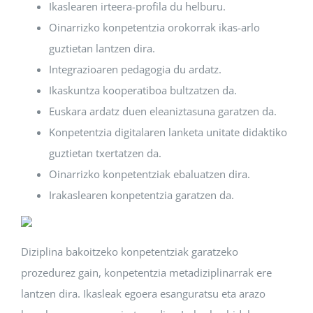
Ikaslearen irteera-profila du helburu.
Oinarrizko konpetentzia orokorrak ikas-arlo
guztietan lantzen dira.
Integrazioaren pedagogia du ardatz.
Ikaskuntza kooperatiboa bultzatzen da.
Euskara ardatz duen eleaniztasuna garatzen da.
Konpetentzia digitalaren lanketa unitate didaktiko
guztietan txertatzen da.
Oinarrizko konpetentziak ebaluatzen dira.
Irakaslearen konpetentzia garatzen da.
Diziplina bakoitzeko konpetentziak garatzeko
prozedurez gain, konpetentzia metadiziplinarrak ere
lantzen dira. Ikasleak egoera esanguratsu eta arazo