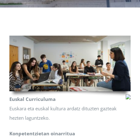
Albisteak
INIKA
AGENDA 2030
Euskal Curriculuma
Euskara eta euskal kultura ardatz dituzten gazteak
hezten laguntzeko.
Konpetentzietan oinarritua