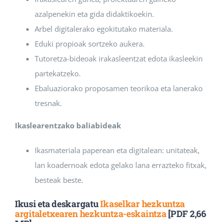
azalpenekin eta gida didaktikoekin.
Arbel digitalerako egokitutako materiala.
Eduki propioak sortzeko aukera.
Tutoretza-bideoak irakasleentzat edota ikasleekin
partekatzeko.
Ebaluaziorako proposamen teorikoa eta lanerako
tresnak.
Ikaslearentzako baliabideak
Ikasmateriala paperean eta digitalean: unitateak,
lan koadernoak edota gelako lana errazteko fitxak,
besteak beste.
Ikusi eta deskargatu
Ikaselkar hezkuntza
argitaletxearen hezkuntza-eskaintza
[PDF 2,66