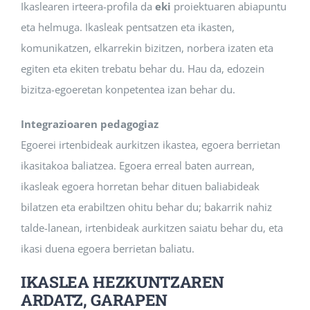
Ikaslearen irteera-profila da
eki
proiektuaren abiapuntu
eta helmuga. Ikasleak pentsatzen eta ikasten,
komunikatzen, elkarrekin bizitzen, norbera izaten eta
egiten eta ekiten trebatu behar du. Hau da, edozein
bizitza-egoeretan konpetentea izan behar du.
Integrazioaren pedagogiaz
Egoerei irtenbideak aurkitzen ikastea, egoera berrietan
ikasitakoa baliatzea. Egoera erreal baten aurrean,
ikasleak egoera horretan behar dituen baliabideak
bilatzen eta erabiltzen ohitu behar du; bakarrik nahiz
talde-lanean, irtenbideak aurkitzen saiatu behar du, eta
ikasi duena egoera berrietan baliatu.
IKASLEA HEZKUNTZAREN
ARDATZ, GARAPEN