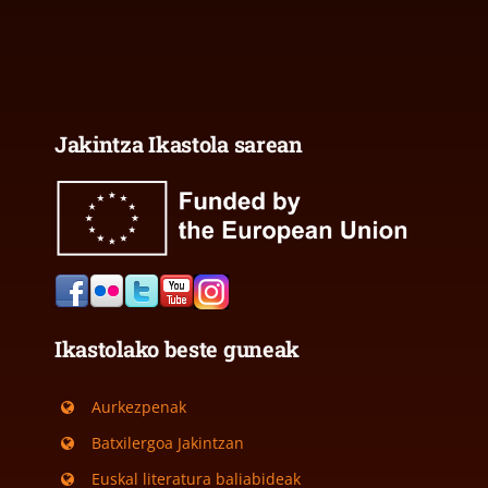
Jakintza Ikastola sarean
Ikastolako beste guneak
Aurkezpenak
Batxilergoa Jakintzan
Euskal literatura baliabideak