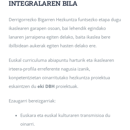
INTEGRALAREN BILA
Derrigorrezko Bigarren Hezkuntza funtsezko etapa dugu
ikaslearen garapen osoan, bai lehendik egindako
lanaren jarraipena egiten delako, baita ikaslea bere
ibilbidean aukerak egiten hasten delako ere.
Euskal curriculuma abiapuntu harturik eta ikaslearen
irteera-profila erreferente nagusia izanik,
konpetentzietan oinarritutako hezkuntza proiektua
eskaintzen du
eki DBH
proiektuak.
Ezaugarri bereizgarriak:
Euskara eta euskal kulturaren transmisioa du
oinarri.