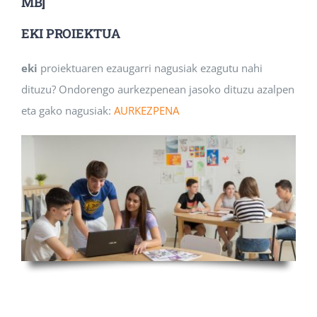
MB]
EKI PROIEKTUA
eki
proiektuaren ezaugarri nagusiak ezagutu nahi
dituzu? Ondorengo aurkezpenean jasoko dituzu azalpen
eta gako nagusiak:
AURKEZPENA