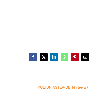
Facebook
X
LinkedIn
WhatsApp
Pinterest
Email
KULTUR ASTEA-DBH4 irteera