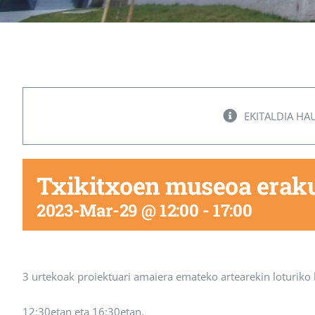
EKITALDIA HA
Txikitxoen museoa eraku
2023-Mar-29 @ 12:00
-
17:00
3 urtekoak proiektuari amaiera emateko artearekin loturiko l
12:30etan eta 16:30etan.