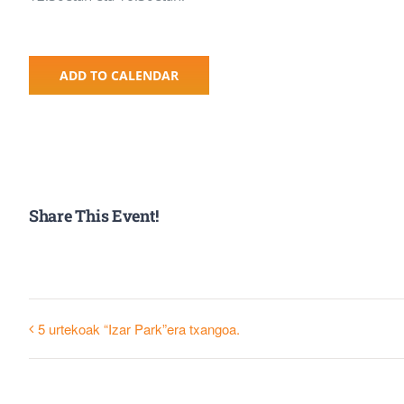
ADD TO CALENDAR
Share This Event!
5 urtekoak “Izar Park”era txangoa.