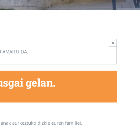
×
U AMAITU DA.
sgai gelan.
anak aurkeztuko dizkie euren familiei.