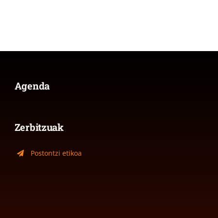
Agenda
Zerbitzuak
Postontzi etikoa