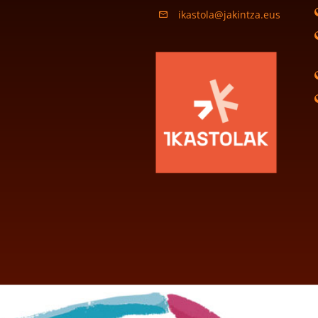
ikastola@jakintza.eus