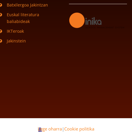
Batxilergoa Jakintzan
Euskal literatura
baliabideak
IKTeroak
Jakinstein
Lege oharra
|
Cookie politika