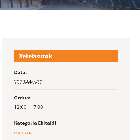
Xehetasunak
Data:
2023-Mar-29
Ordua:
12:00 - 17:00
Kategoria Ekitaldi:
ekimena