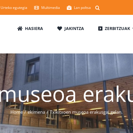
Urteko egutegia
Multimedia
Lan poltsa
HASIERA
JAKINTZA
ZERBITZUAK
 museoa eraku
Home
ekimena
Txikitxoen museoa erakusgai gelan.