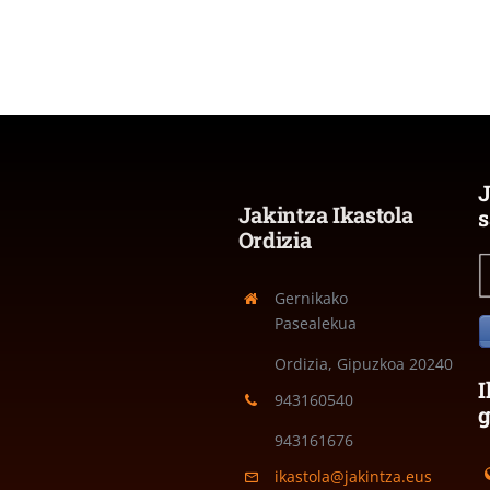
J
Jakintza Ikastola
s
Ordizia
Gernikako
Pasealekua
Ordizia, Gipuzkoa
20240
I
943160540
943161676
ikastola@jakintza.eus