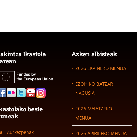
akintza Ikastola
Azken albisteak
arean
2026 EKAINEKO MENUA
EZOHIKO BATZAR
NAGUSIA
kastolako beste
2026 MAIATZEKO
guneak
MENUA
Aurkezpenak
2026 APIRILEKO MENUA