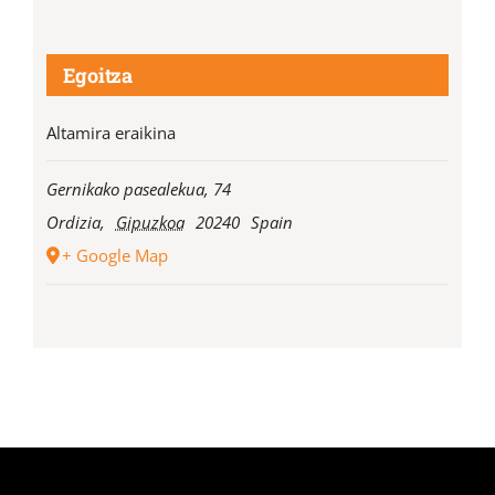
Egoitza
Altamira eraikina
Gernikako pasealekua, 74
Ordizia
,
Gipuzkoa
20240
Spain
+ Google Map