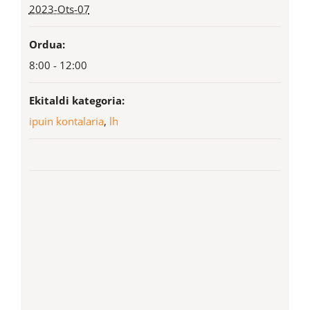
2023-Ots-07
Ordua:
8:00 - 12:00
Ekitaldi kategoria:
ipuin kontalaria
,
lh