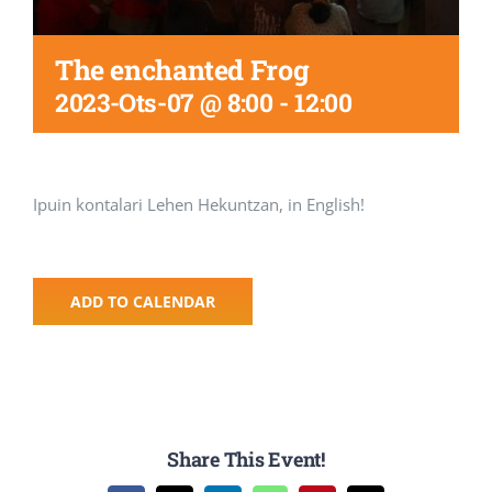
The enchanted Frog
2023-Ots-07 @ 8:00
-
12:00
Ipuin kontalari Lehen Hekuntzan, in English!
ADD TO CALENDAR
Share This Event!