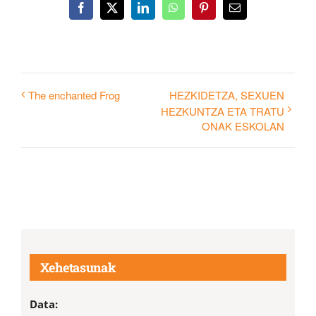
Facebook
X
LinkedIn
WhatsApp
Pinterest
Email
The enchanted Frog
HEZKIDETZA, SEXUEN
HEZKUNTZA ETA TRATU
ONAK ESKOLAN
Xehetasunak
Data: