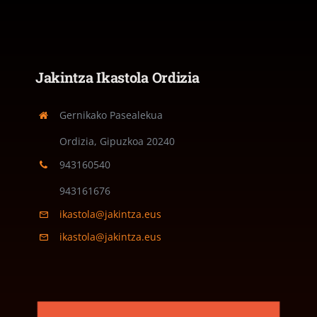
Jakintza Ikastola Ordizia
Gernikako Pasealekua
Ordizia, Gipuzkoa
20240
943160540
943161676
ikastola@jakintza.eus
ikastola@jakintza.eus