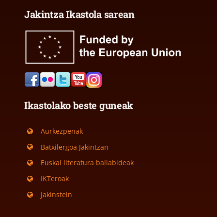
Jakintza Ikastola sarean
Ikastolako beste guneak
Aurkezpenak
Batxilergoa Jakintzan
Euskal literatura baliabideak
IKTeroak
Jakinstein