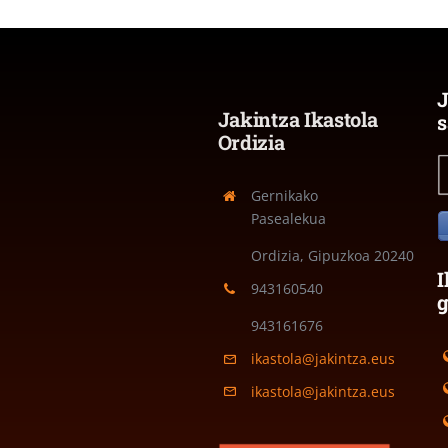
J
Jakintza Ikastola
s
Ordizia
Gernikako
Pasealekua
Ordizia, Gipuzkoa
20240
I
943160540
943161676
ikastola@jakintza.eus
ikastola@jakintza.eus