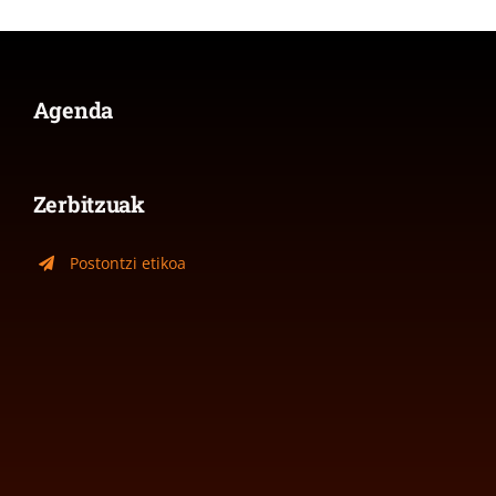
Agenda
Zerbitzuak
Postontzi etikoa