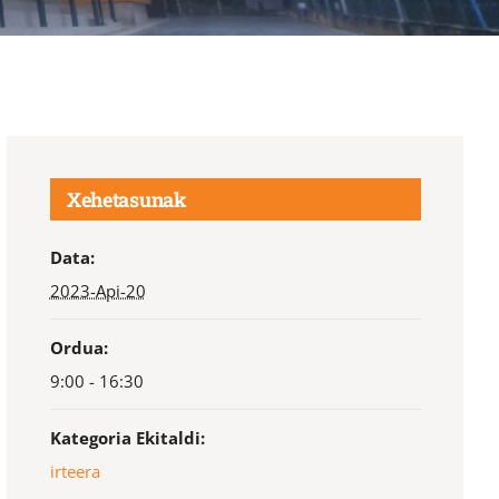
Xehetasunak
Data:
2023-Api-20
Ordua:
9:00 - 16:30
Kategoria Ekitaldi:
irteera