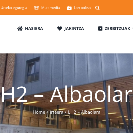
Urteko egutegia
Multimedia
Lan poltsa
HASIERA
JAKINTZA
ZERBITZUAK
H2 – Albaola
Home
irteera
LH2 – Albaolara