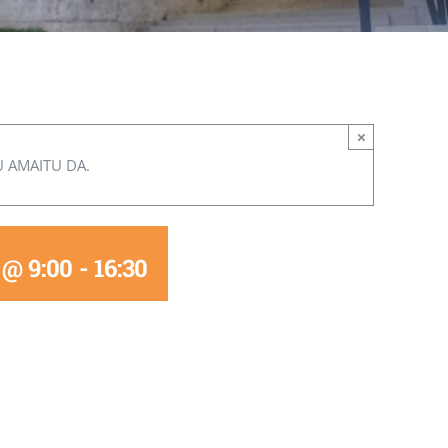
×
U AMAITU DA.
 @ 9:00
-
16:30