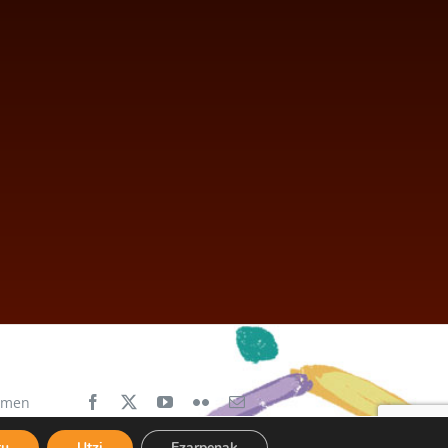
aimen
tu
Utzi
Ezarpenak