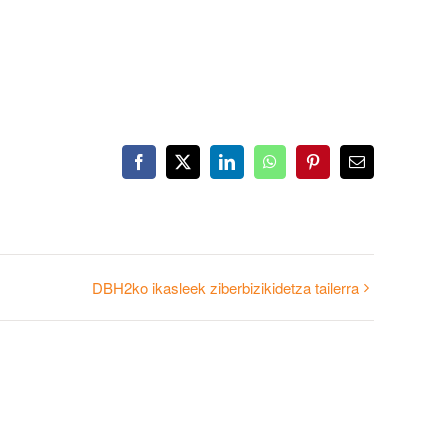
Facebook
X
LinkedIn
WhatsApp
Pinterest
Email
DBH2ko ikasleek ziberbizikidetza tailerra