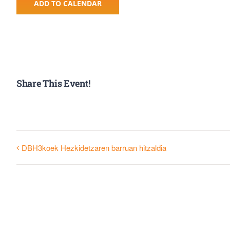
ADD TO CALENDAR
Share This Event!
DBH3koek Hezkidetzaren barruan hitzaldia