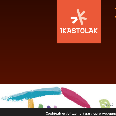
2026-
baten
Cookieak erabiltzen ari gara gure webgun