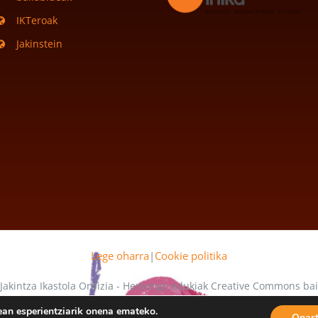
IKTeroak
Jakinstein
Lege oharra
|
Cookie politika
 Jakintza Ikastola Ordizia - Hemengo edukiak Creative Commons b
 mende daude
ean esperientziarik onena emateko.
Onar