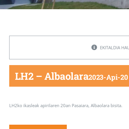
EKITALDIA HA
LH2 – Albaolara
2023-Api-20
LH2ko ikasleak apirilaren 20an Pasaiara, Albaolara bisita.