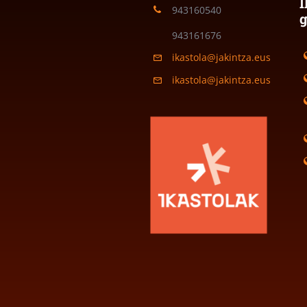
I
943160540
943161676
ikastola@jakintza.eus
ikastola@jakintza.eus