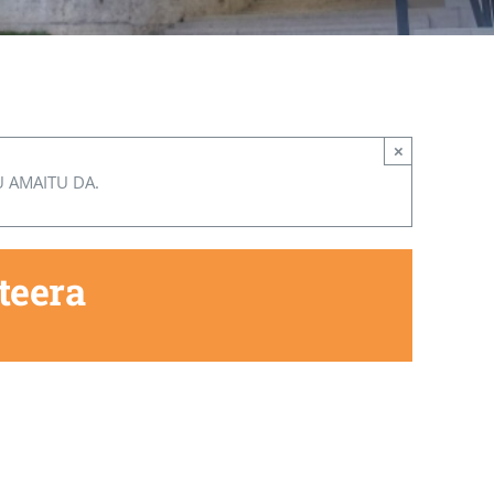
×
U AMAITU DA.
teera