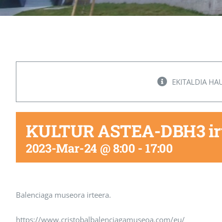
EKITALDIA HA
KULTUR ASTEA-DBH3 ir
2023-Mar-24 @ 8:00
-
17:00
Balenciaga museora irteera.
https://www.cristobalbalenciagamuseoa.com/eu/