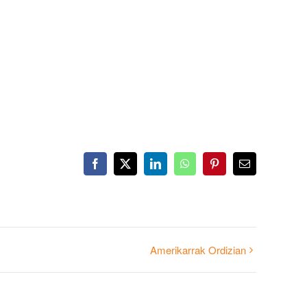
Facebook
X
LinkedIn
WhatsApp
Pinterest
Email
Amerikarrak Ordizian