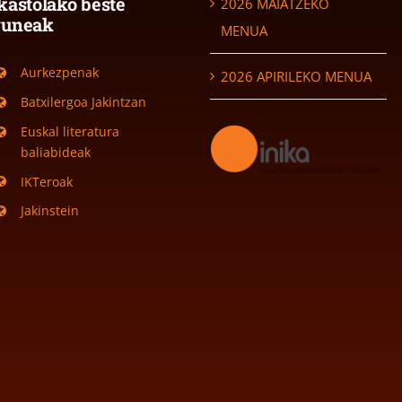
kastolako beste
2026 MAIATZEKO
guneak
MENUA
Aurkezpenak
2026 APIRILEKO MENUA
Batxilergoa Jakintzan
Euskal literatura
baliabideak
IKTeroak
Jakinstein