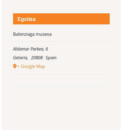
Egoitza
Balenziaga museoa
Aldamar Parkea, 6
Getaria
,
20808
Spain
+ Google Map