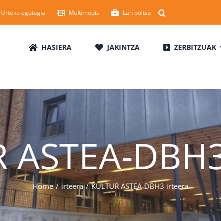
Urteko egutegia
Multimedia
Lan poltsa
HASIERA
JAKINTZA
ZERBITZUAK
 ASTEA-DBH3 
Home
irteera
KULTUR ASTEA-DBH3 irteera