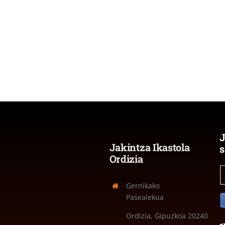
J
Jakintza Ikastola
s
Ordizia
Gernikako
Pasealekua
Ordizia, Gipuzkoa
20240