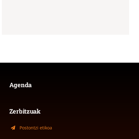
Agenda
Zerbitzuak
Postontzi etikoa