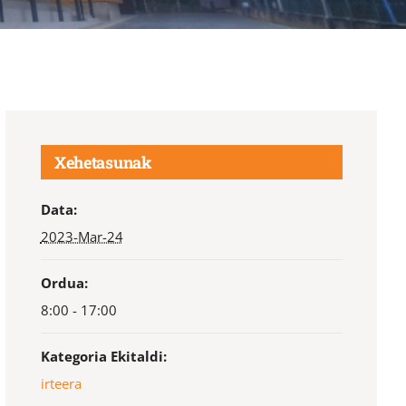
Xehetasunak
Data:
2023-Mar-24
Ordua:
8:00 - 17:00
Kategoria Ekitaldi:
irteera