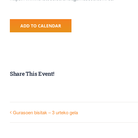
ADD TO CALENDAR
Share This Event!
Gurasoen bisitak – 3 urteko gela