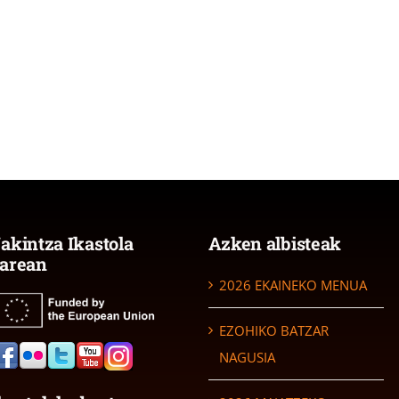
akintza Ikastola
Azken albisteak
arean
2026 EKAINEKO MENUA
EZOHIKO BATZAR
NAGUSIA